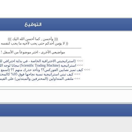
التوقيع
((( وأحسن , كما أحسن الله اليك )))
(( لا يؤمن أحدكم حتى يحب لأخيه ما يحب لنفسه )
---------------------------------------------------------------------
مواضيعي الأخرى - اختر موضوعآ من الأسفل !
---------------------------------------------------------------------
>>>
{استراتيجيتي الاحترافية الخاصة - في بداية احترافي لل
>>>
استراتيجية (Scientific Trading Machine) مجانا لوجه الله تعالى
>>>
كيف تميز نصابين الفوركس؟؟ وتأخذ حذرك منهم ؟؟ (اسمع
>>>
كيف تبني استراتيجية نسبة نجاحها فوق 95% كالمحترفين
>>>
ملتقى المتداولين (المحترفين والمبتدئين) على الفي