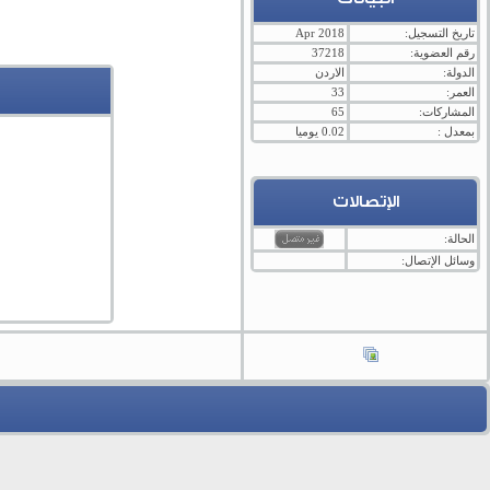
تاريخ التسجيل:
Apr 2018
رقم العضوية:
37218
الدولة:
الاردن
العمر:
33
المشاركات:
65
بمعدل :
0.02 يوميا
الإتصالات
الحالة:
وسائل الإتصال: