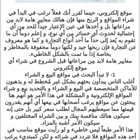
موقع إلكتروني، حينما تُقرر أنك فعلاً ترغب في البدأ في
شراء المواقع و الربح منها فإن هنالك معايير هامة لابد مِن
مراعاتها بل و أخذها في عين الإعتبار جيداً للحد مِن أي
إحتمالية لحدوث أي خسائر مِن أي نوع، و إعلم دوماً أن ما
تقوم به يُعد إلى حداً ما أحد أنواع التجارة و كما هو معروف
عن التجارة فإن ربحها جيد و لكنها دوماً محفوفة بالمخاطر و
بخاصة إذا ما تمت بالشكل الخاطيء.
معايير هامة لابد مِن مراعاتها قبل الشروع في شراء أي
موقع إلكتروني
1- لا تبدأ البحث في مواقع البيع و الشراء
أغلب الناس يبدأون بحثهم بشكل غير مُخطط له و يذهبون
للأماكن المتخصصة في البيع و الشراء و بالتحديد بيع و شراء
المواقع الإلكترونية و المشكلة في هذا الأمر هو أنهم هنا
يبحثون عن مواقع يرغب أصحابها في بيعها أي أنهم يقدرون
قيمتها مما سيعطيهم المجال لطلب سعر كبير بل حتى إنه
سيكون هنالك منافسة بينك و بين الشراه المختلفين و
سيكون الأمر أشبه بالمزاد.
هذا الأمر طبعاً ليس خاطيء و لو رأيت موقع مناسب في
أحد هذه المواقع فلا تتردد في شرائه و لكن كمبتديء يرغب