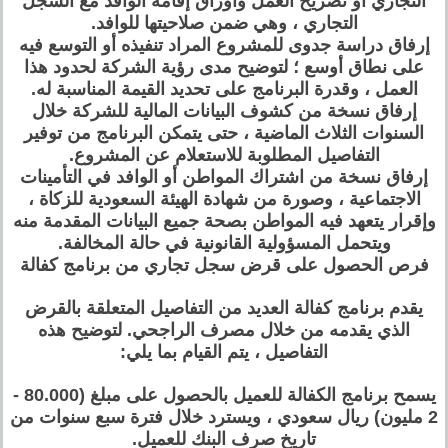
التجاري أو تصريح العمل وأوراق إقامة الوافد مع السجل
التجاري ، وهي ضمن صلاحيتها للوافد.
إرفاق دراسة جدوى للمشروع المراد تنفيذه أو التوسع فيه
على نطاق أوسع ؛ لتوضيح مدى رؤية الشركة لحدود هذا
العمل ، وقدرة البرنامج على تحديد القيمة المناسبة له.
إرفاق نسخة من كشوف البيانات المالية للشركة خلال
السنوات الثلاث الماضية ، حتى يتمكن البرنامج من توفير
التفاصيل المطلوبة للاستعلام عن المشروع.
إرفاق نسخة من اشتراك المواطن أو الوافد في التأمينات
الاجتماعية ، وصورة من شهادة الهيئة السعودية للزكاة ،
وإقرار يتعهد فيه المواطن بصحة جميع البيانات المقدمة منه
ويتحمل المسؤولية القانونية في حالة المخالفة.
فرص الحصول على قرض سجل تجاري من برنامج كفالة
يقدم برنامج كفالة العديد من التفاصيل المتعلقة بالقرض
الذي يقدمه من خلال مصرف الراجحي. لتوضيح هذه
التفاصيل ، يتم القيام بما يلي:
يسمح برنامج الكفالة للعميل بالحصول على مبلغ (80.000 -
2 مليون) ريال سعودي ، ويسترد خلال فترة سبع سنوات من
تاريخ صرف البنك للعميل.