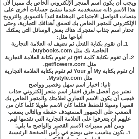
ويجب أن يكون اسم المتجر الإلكتروني الخاص بك مميزا لأن
هذا الاسم ذاته ستسخدمه عندما تنشئ حسابات أخرى على
منصات التواصل الاجتماعي المختلفة لتبدأ بالتسويق والترويج
الإلكتروني للمتجر الخاص بك لتحقق أهدافك التجارية، وحتى
تختار اسم جذاب لمتجرك هناك بعض الوسائل التي يمكنك
اتباعها مثل:
1ـ أن تقوم بكتابة الفعل ثم تضيف له العلامة التجارية
الخاصة بك مثل buybooks.com.
2ـ أن تقوم بكتابة كلمة get ثم تقوم بكتابة العلامة التجارية
مثل getflowers.com.
أن تقوم بكتابة My أو Your ثم تقوم بكتابة العلامة التجارية
مثل Mystyle.com.
ثانيا: اختيار اسم سهل وقصير وواضح
تعتبر من أفضل طرق اختيار اسم متجر إلكتروني جذاب
فيجب أن يكون الاسم التجاري لعلامتك والمتجر الخاص بك
قصيرا وسهلا للحفظ فكلما كان الاسم طويلا كلما كان من
الصعب على الجمهور المستهدف حفظه وبالتالي يصعب
عليهم أن يتعرفوا على العلامة التجارية التي تقدمها لهم.
ومن أهم مميزات الاسم القصير والواضح ما يلي:
1ـ يكون مناسب حتى يوضع في رأس الصفحة الرئيسية