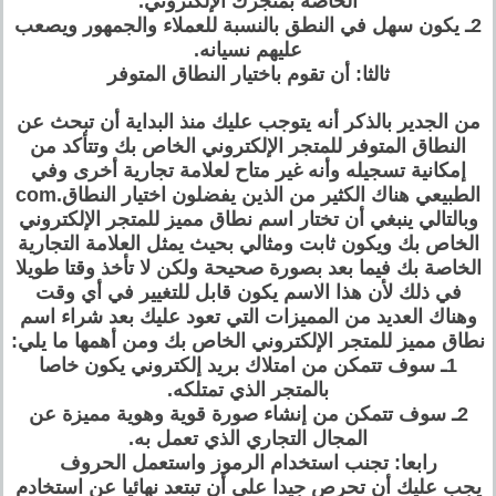
الخاصة بمتجرك الإلكتروني.
2ـ يكون سهل في النطق بالنسبة للعملاء والجمهور ويصعب
عليهم نسيانه.
ثالثا: أن تقوم باختيار النطاق المتوفر
من الجدير بالذكر أنه يتوجب عليك منذ البداية أن تبحث عن
النطاق المتوفر للمتجر الإلكتروني الخاص بك وتتأكد من
إمكانية تسجيله وأنه غير متاح لعلامة تجارية أخرى وفي
الطبيعي هناك الكثير من الذين يفضلون اختيار النطاق.com
وبالتالي ينبغي أن تختار اسم نطاق مميز للمتجر الإلكتروني
الخاص بك ويكون ثابت ومثالي بحيث يمثل العلامة التجارية
الخاصة بك فيما بعد بصورة صحيحة ولكن لا تأخذ وقتا طويلا
في ذلك لأن هذا الاسم يكون قابل للتغيير في أي وقت
وهناك العديد من المميزات التي تعود عليك بعد شراء اسم
نطاق مميز للمتجر الإلكتروني الخاص بك ومن أهمها ما يلي:
1ـ سوف تتمكن من امتلاك بريد إلكتروني يكون خاصا
بالمتجر الذي تمتلكه.
2ـ سوف تتمكن من إنشاء صورة قوية وهوية مميزة عن
المجال التجاري الذي تعمل به.
رابعا: تجنب استخدام الرموز واستعمل الحروف
يجب عليك أن تحرص جيدا على أن تبتعد نهائيا عن استخادم