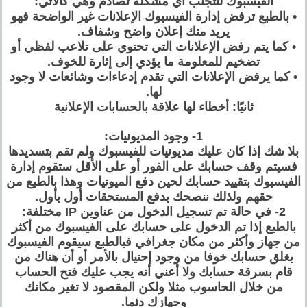
الفيسبوك لتتجنب أي مشكلة تصادم وهي كالأتي:
• بالطبع ترفض إدارة الفيسبوك الإعلانات غير الواضحة فهو
يريد منك إعلان واضح وشفاف.
• كما يتم رفض الإعلانات التي تحتوي على تلاعب لفظي أو
تضخيم للمعلومة ما يؤدي إلى إثارة للخوف.
• كما يرفض الإعلانات التي تقدم إدعاءات وشائعات لا وجود
لها.
ثانيًا: أخطاء لها علاقة بالحسابات الإعلانية
1- وجود المديونيات:
بلا شك إذا كان عليك مديونيات للفيسبوك ولم تقم بتسديدها
فسيتم وقف حسابك على الفور أو على الأقل ستقوم إدارة
الفيسبوك بتقييد حسابك لحين دفع الميونيات وهذا بالطبع من
حقهم ولذلك ننصحك بدفع المستحقات أول بأول.
2- في حالة تم تسجيل الدخول من عناوين IP مختلفة:
بالطبع إذا تم الدخول على حسابك على الفيسبوك من أكثر
من جهاز وأكثر من مكان جغرافي فبالطبع سيقوم الفيسبوك
بغلق حسابك خوفا من وجود إحتيال بالأمر أو أن هناك من
قام بسرقة حسابك ولا أعني أنه يجب عليك فتح الحساب
من خلال الحاسوب مثلا ولكن المقصود لا تغير مكانك
وجهازك دئما.