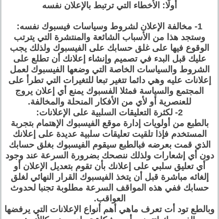
أولًا: الأخطاء التي ترتبط بالإعلان نفسه
1- مخالفة الإعلان لشروط وسياسات فيسبوك نفسه:
وستجد هذا من الأسباب الشائعة والمنتشرة التي يترتب
الوقوع فيها على غلق حسابك على الفيسبوك ولذلك يجب
عليك قبل البدء في تصميم وإنشاء إعلانك أن تطلع على
الشروط والسياسات الخاصة التي وضعها الفيسبوك لعمل
إعلانات عليه وهي دائما تتغير تبعا للتغيرات التي تطرأ على
المجتمع والسياسة فمثلا الفسبوك يمنع أي إعلان يروج
للعنصرية أو لأي من الأفكار المنحلة والمخالفة.
2- لكثرة التعليقات السلبية على الإعلانات:
بالطبع من أولويات إدارة موقع الفيسبوك الإهتمام بتجربة
المستخدم فإذا تلقيت تعليقات سلبية عديدة على إعلانك
الذي قمت بعرضه فبالطبع سيقوم الفيسبوك بغلق حسابك
دون أي إشعارات ولذلك ننصحك بضرورة السرعة عند وجود
أي تعليق سلبي على إعلانك بأن تقوم بتعديل الإعلان أو
إلغائه مباشرة قبل أن يتخذ الفيسبوك القرار النهائي لغلق
حسابك ففي هذه المواقف السرعة مطلوبة تجنبا لحدوث
العواقب.
وبالطع تود أت تعرف ماهي أهم أنواع الإعلانات التي يرفضها