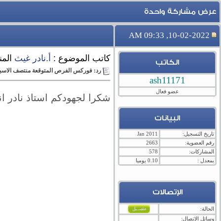
عرض مشاركة واحدة
10-02-2022, 09:33 AM
كاتب الموضوع :
أ.نادر غيث
المن
الكاتب
رد: فوركس الفرص المتوقعة منتصف الاسبوع حتى 11 فبراير 22
ash11171
عضو فعال
شكرا لجهودكم استاذ نادر انت
البيانات
تاريخ التسجيل:
Jan 2011
رقم العضوية:
2663
المشاركات:
578
بمعدل :
0.10 يوميا
الإتصالات
الحالة:
وسائل الإتصال: