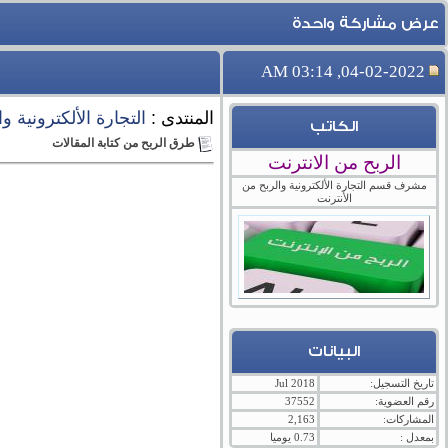
عرض مشاركة واحدة
04-02-2022, 03:14 AM
المنتدى :
التجارة الألكترونية و
الكاتب
طرق الربح من كتابة المقالات
الربح من الانترنت
مشرف قسم التجارة الألكترونية والربح من
الأنترنت
البيانات
تاريخ التسجيل:
Jul 2018
رقم العضوية:
37552
المشاركات:
2,163
بمعدل :
0.73 يوميا