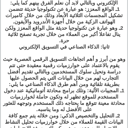
الإلكتروني وبالتالي لابد أن نعلم الفرق بينهم كما يلي:
1ـ الواقع المعزز: هو عبارة عن تكنولوجيا حديثة تتضمن
تشكيل المجسمات الثلاثية الأبعاد وذلك من خلال كاميرات
الهواتف الزكية من خلال أجهزة الأندرويد والأيفون.
2ـ وهو عبارة عن تكنولوجيا حديثة مثل الواقع المعزز ولكن
ينال تفاعلا أكبر من العملاء من خلال تجربة تصفح ثلاثية
حرة.
ثانيا: الذكاء الصناعي في التسويق الإلكتروني
وهو من أبرز و أهم اتجاهات التسويق الرقمي العصرية حيث
يقوم بالاعتماد على خوارزميات رقمية معقيدة حتى تتم
دراسة وتحيل سلوك المستخدمين وبالتالي تقديم أفضل
التجارب لهم من خلال البيانات التي يتم الحصول عليها
بطريقة تلقائية ومن أهم طرق الذكاء الصناعي ما يلي:
1ـ المجيبات الألية: وتلك برامج محادثة أتوماتيكية عند دخول
المستخدم للموقع تظهر له وتكون حاملة لخوارزميات
محادثة معينة تتوقع ما يحتاجه ذلك المستخدم وتوجهه للعثور
على الأفضل له وما يناسبه.
2ـ التحليل والتخصيص الذكي: ومن خلاله يتم جمع كافة
البيانات القيمة للعملاء من خلال خوارزميات تحليل النشاط