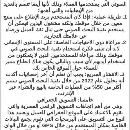
الصوتي التي يستخدمها العملاء وذلك لأنها أيضا تتسم بالعديد
من الإيجابيات والتي أهمها:
1ـ طريقة عملية: فإذا كان المستخدم يريد الإطلاع على منتج
معين من خلال موقعك ولكنه مشغول اليدين فيمكن أن
يستخدم تقنية البحث الصوتي حتى تنال ثقة العميل ورضاه
عن علامتك التجارية.
2ـ مراعاة ذوي الاحتياجات الخاصة: على المستوى الإنساني
لابد أن تتبنى فكرة استخدام تقنية البحث الصوتي في
موقعك وذلك مراعاة للمستخدمين الذين لا يتمكنون من
استخدام أيديهم لأي سبب وبالتالي يكون هناك انطباع مميز
للعملاء حول الموقع الخاص بك.
3ـ الانتشار السريع: يجب أن نعلم أن أخر إحصائيات أكدت
أنه بحلول عام 2022 من خلال تقنية البحث الصوتي ستتم
أكثر من 50% من العمليات الخاصة بالبيع والشراء عبر
الإنترنت.
خامسا: التسويق الجغرافي
وهي من أهم اتجاهات التسويق الرقمي العصرية والتي
تقوم بالاعتماد على الموقع الجغرافي للعميل ويعتمد هذا
النوع من التسويق على البرمجيات التي تقوم بجمع البيانات
الخاصة بمكان المستخدم من خلال GPS أو من خلال الواي