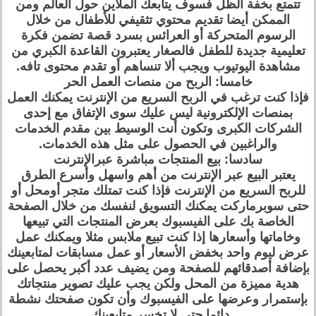
تتمتع بخفة الظل فسوف يتابعك الملاين حول العالم ومن
الممكن أيضا تقديم محتوي تثقيفي للأطفال من خلال
الرسوم المتحركة أو العرائس بسرد قصة تضمن فكرة
تعليمية جديدة للطفل فالصغار يعتبرون القاعدة الكبري من
مشاهدة اليوتيوب ويجب ألا تنساهم أو تقدم محتوى تافه.
خامسا: الربح من منصات العمل الحر
فإذا كنت ترغب في الربح السريع من الإنترنت يمكنك العمل
بمنصات الإلكترونية ليس عليك سوى الإتفاق مع إحدى
الشركات الكبرى وتكون أنت الوسيط بين مقدم الخدمات
والراغبين في الحصول على مثل هذه الخدمات.
سادسا: بيع المنتجات مباشرة عبرالإنترنت
يعتبر البيع عبر الإنترنت من أهم واسهل وأسرع الطرق
للربح السريع من الإنترنت فإذا كنت تمتلك متجر أومحل أو
حتى سوبرماركت يمكنك التسويق لنفسك من خلال الصفحة
الخاصة بك على الفيسبوك بعرض المنتجات التي تبيعها
وخاماتها وأسعارها إذا كنت تبيع ملابس مثلا ويمكنك عمل
عرض ليوم واحد بخفض الأسعار أو عمل مسابقات لمتابعينك
بإضافة أصدقائهم للصفحة ومن يضيف عدد أكبر يحصل على
هدية مميزة من المحل ولكن يجب عليك تصوير منتجاتك
بإستمرار وعرضها على الفيسبوك وأن تكون صفحتك نشطة
دائما حتى لا تخسر متابعينك.