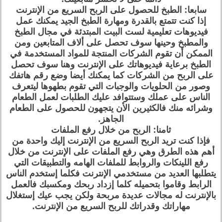
سابعا: الطبخ للحصول على الربح السريع من الإنترنت
إذا كنت تتمتع بالقدرة ومهارة الطبخ الجيد يمكنك عمل
فيديوهات تعليمية لست البيت المبتدئة في مجال الطبخ
والمطبخ وحينها سوف تحصل على ألاف المتابعين ومن
الممكن أن تقوم الشركات المنتجة للمواد المستخدمة في
الطبخ برعاية فيديوهاتك على الإنترنت وهنا سوف تحصل
على الربح من الشركات كما يمكنك أيضا وضع رقم هاتفك
وصور من الحلويات والوجبات التي تقوم بطهوها ليتعرف
الناس على عملك وستتوافد عليك الطلبات لعمل الطعام
وشرائه منك فالكثيرين الأن يتجهون للحصول على الطعام
الجاهز.
ثامنا: الربح من خلال رفع الملفات
فإذا كنت تريد الربح السريع من الإنترنت إليك واحدة من
أهم هذه الطرق وهي رفع الملفات على الإنترنت من خلال
رفع اللينكات والروابط للملفات الهامه والتطبيقات التي
يتطلبها العديد من مستخدمي الإنترنت فكلما إستخدم الناس
الرابط وقاموا بتحميله كلما إزداد ربحك ومكسبك فالعمل
بالإنترنت له مجالات عديدة مربحة ولكن يجب عيك إستغلال
مهاراتك وقدراتك للربح السريع من الإنترنت.