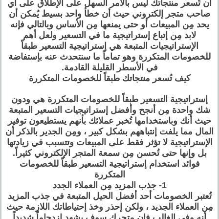
أن تُسعر منتجاتك ليس بالأمر السهل على الإطلاق على أي
صاحب متجر إلكتروني حيث أن خطأ واحد بسيط يُمكن أن
يحد مِن المبيعات أو حتى يمنعها مِن الأساس وبالتالي فإنه
لابد مِن إتباع إستراتيجية ما في التسعير ولعل أهم
الإستراتيجيات المتبعة هي إستراتيجية التسعير طبقاً
للخصومات المتكررة وهو تماماً ما سنتحدث عنه بإستفاضة
في الأسطر القليلة القادمة.
كيف تُسعر منتجاتك طبقاً للخصومات المتكررة
إستراتيجية التسعير طبقاً للخصومات المتكررة هي ودون
شك واحدة مِن أنجح وأفضل إستراتيجيات التسعير المتبعة
حيث أنك وباستخدامها تُخبر عملائك بأنهم يستطيعون توفير
المال مما يلفت إنتباههم بشكل كبير ، ومِن الجدير بالذكر أن
الإستراتيجية لا تؤثر فقط على المبيعات وتتسبب في زيادتها
بل وإنها حتى تُحسن مِن سمعة المتجر الإلكتروني كثيراً.
فوائد استخدام إستراتيجية التسعير طبقاً للخصومات
المتكررة
1- جذب المزيد مِن العملاء الجدد
تُعتبر الخصومات أحد أفضل الحيل المتبعة في جذب المزيد
مِن العملاء الجديد ، ولكن إحذر وخذ إحتياطاتك اللازمة حيث
أنه وفي الغالب فإن متجرك سوف يشهد إزدحاماً شديداً