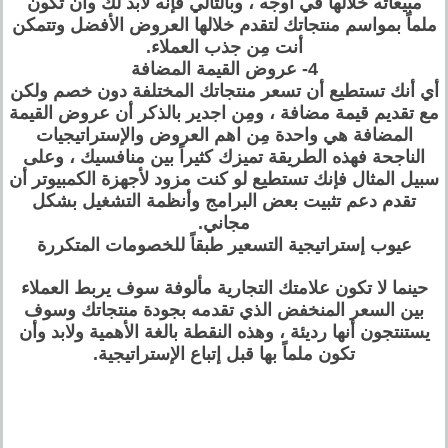
مبيعاته خلالها في أوجه ، وبالتالي فإنه لابد لك وأن تكون
ملماً بمواسم منتجاتك لتقدم خلالها العروض الأفضل وتتمكن
أنت مِن جذب العملاء.
4- عروض القيمة المضافة
أي أنك تستطيع أن تسعر منتجاتك المختلفة دون خصم ولكن
مع تقديم قيمة مضافة ، ومِن اجدير بالذكر أن عروض القيمة
المضافة هي واحدة مِن اهم العروض والإستراتيجيات
الناجحة فهذه الطريقة تميزك كثيراً بين منافسيك ، وعلى
سبيل المثال فإنك تستطيع لو كنت مزود لأجهزة الكمبيوتر أن
تقدم دعم تثبيت بعض البرامج وأنظمة التشغيل بشكل
مجاني.
عيوب إستراتيجية التسعير طبقاً للخصومات المتكررة
حينما لا تكون علامتك التجارية مألوفة سوف يربط العملاء
بين السعر المنخفض الذي تقدمه بجودة منتجاتك وسوف
يستنتجون أنها رديئة ، وهذه النقطة بالغة الأهمية ولابد وأن
تكون ملماً بها قبل إتباع الإستراتيجية.