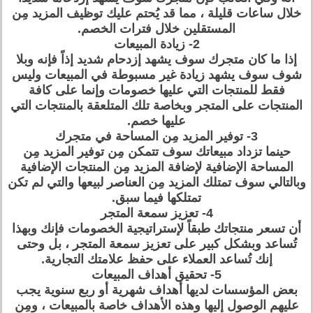
خلال ساعات قليلة ، مما قد يُحتم عليك توظيف المزيد مِن
المستقلين خلال فترات الخصم.
2- زيادة المبيعات
إذا ما كان متجرك سوف يشهد إزدحام شديد إذاً فإنه وبلا
شوف سوف يشهد زيادة غير مسبوطة في المبيعات وليس
فقط للمنتجات التي عليها خصومات وإنما على كافة
المنتجات على المتجر وبخاصة تلك المتلعقة بالمنتجات التي
عليها خصم.
3- توفير المزيد مِن المساحة في متجرك
حينما تزداد مبيعاتك سوف تتمكن مِن توفير المزيد مِن
المساحة الإضافية لإضافة المزيد مِن المنتجات الإضافية
وبالتالي سوف تمتلك المزيد مِن العناصر لبيعها والتي لم تكن
تمتلكها فيما سبق.
4- تعزيز سمعة المتجر
أن تسعر منتجاتك طبقاً لإستراتيجية الخصومات فإنك وبهذا
تُساعد وبشكل كبير على تعزيز سمعة المتجر ، بل وحتى
إنك تُساعد العملاء على حفظ علامتك التجارية.
5- تحقيق أهداف المبيعات
بعض المؤسسات لديها أهداف شهرية أو ربع سنوية يجب
عليهم الوصول إليها وهذه الأهداف خاصة بالمبيعات ، ومِن