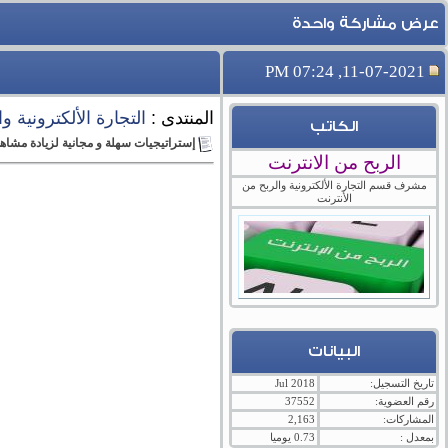
عرض مشاركة واحدة
11-07-2021, 07:24 PM
المنتدى :
التجارة الألكترونية و
الكاتب
إستراتيجيات سهلة و مجانية لزيادة مشاه
الربح من الانترنت
مشرف قسم التجارة الألكترونية والربح من
الأنترنت
البيانات
تاريخ التسجيل:
Jul 2018
رقم العضوية:
37552
المشاركات:
2,163
بمعدل :
0.73 يوميا