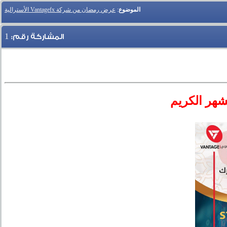
الموضوع
:
عرض رمضان من شركة Vantagefx الأسترالية
1
المشاركة رقم:
شهر الكريم