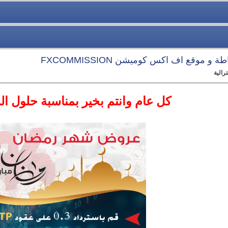
 موقع اف اكس كوميشن FXCOMMISSION
كل عام وانتم بخير بمناسبة حلول ال