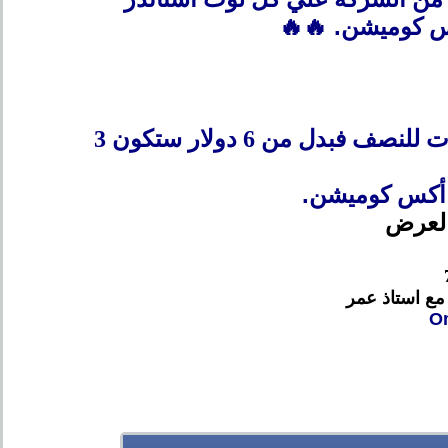
.
🔥🔥
دل من 6 دولار ستكون 3
.
 أكس كوميشن
العرض
مع استاذ عمر
Om