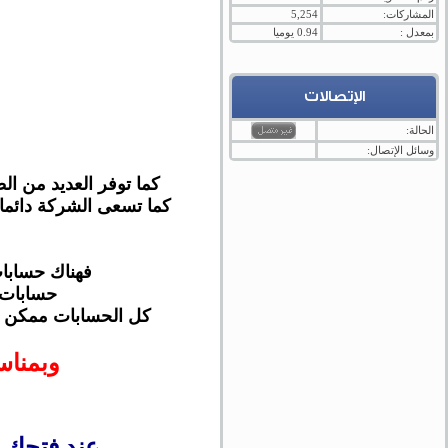
المشاركات:
5,254
بمعدل :
0.94 يوميا
الإتصالات
الحالة:
وسائل الإتصال:
كما توفر العديد من الطرق للسحب والا
كما تسعى الشركة دائما
فهناك حساب
حسابات
كل الحسابات ممكن تك
وبمناس
عند فتحك حساب كلاسيك