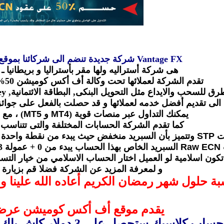
Vantage FX شركة جديدة تنضم الى شركائنا بموقع أف أكس كوميشن
هى شركة أستراليه ولها مقر بأستراليا و بريطانيا ـ ت
تقدم الشركة لعملائها تحت وكالة أف أكس كوميشن 50% كاش باك على تداولاتهم
يداع مثل التحويل البنكى, البطاقة الائتمانية, Neteller, Paypal, Skrill (Moneybookers Webmoney.
 الى تقديم أفضل خدمه لعملائها و قد حصلت بالفعل على جوا
يمكنك التداول عبر منصات قوية (
MT4
و
MT5
) ، مع 
كما تقدم الشركة الحسابات المختلفة والتى تتناسب 
ات
STP
وتتميز بأن السبريد منخفض حيث يبدء من نقطة واحدة ويكون أق
Raw ECN
السبريد الخاص بهذا الحساب يبدء من 0 + عمولة 3 دولار بكل اتجاه. اقل ايداع 500 دولار .
ون اسلامية لو العميل اختار الحساب الاسلامي من خيار التس
و لمعرفة المزيد عن الشركة فضلا قم بزيارة 
بة حلول شهر رمضان الكريم أعاده الله علينا وع
يقدم موقع أف أكس كوميشن عرض
 ستحصل علي 3 دولار كاش باك من الشركة علي كل لوت استاندر