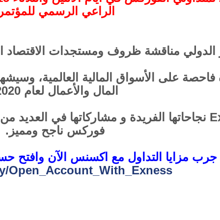
الراعي الرسمي للمؤتمر.
 الدولي مناقشة ظروف ومستجدات الاقتصاد الر
 فاحصة على الأسواق المالية العالمية، وسيشه
المال والأعمال لعام 2020.
وبذلك، تواصل Exness نجاحاتها الفريدة و مشاركاتها ف
فوركس ناجح ومميز.
جرب مزايا التداول مع اكسنس الآن وافتح حسا
t.ly/Open_Account_With_Exness