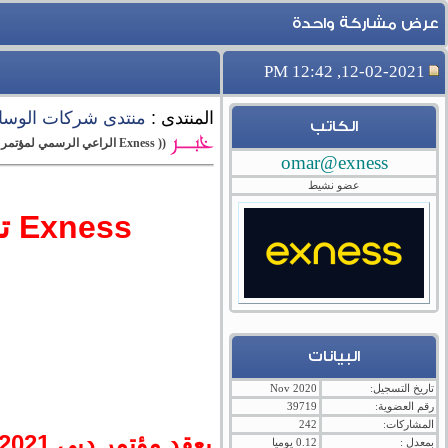
عرض مشاركة واحدة
12-02-2021, 12:42 PM
المنتدى :
منتدى شركات الوساطة و
الكاتب
(( Exness الراعي الرسمي لمؤتمر دبي 2021 لمتداولي الفوركس ))
omar@exness
عضو نشيط
Exness ترعي رسميا وتشارك في مؤتمر دبي 2021 لمتداولي الفوركس
البيانات
تاريخ التسجيل:
Nov 2020
رقم العضوية:
39719
المشاركات:
242
بمعدل :
0.12 يوميا