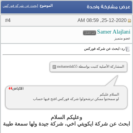
الموضوع
:
ابحث عن شركه فوركس
عرض مشاركة واحدة
4
#
25-12-2020, 08:59 AM
Samer Alajlani
عضو متميز
رد: ابحث عن شركه فوركس
المشاركة الأصلية كتبت بواسطة mohamedali55
السلام عليكم
لو سمحتوا ممكن ترشحولوا شركه فوركس افتح فيها حساب
وعليكم السلام
ابحث عن شركة ايكويتي اخي، شركة جيدة ولها سمعة طيبة