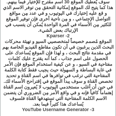
سوف يُعطيك الموقع 30 اسم مقترح للإختيار فيما بينهم.
هذا كما يتيح لك الموقع إمكانية التحقق مِن توفر الاسم الذي
و قع عليه إختيارك في اليوتيوب و في عدد مِن مواقع
التواصل الإجتماعي ، و مِن ناحية أخرى فإن توفير الموقع
للكثير مِن الأسماء في المرة الواحدة يُمكن أن يتسبب في
الإرتباك بعض الشيء.
2- Kparser
الموقع مُصمم خصيصاً لمتخصصيي السيو و تهيئة محركات
البحث الذين يرغبون في أن تكون مقاطع الفيديو الخاصة بهم
في مقدمة نتائج البحث ، و لهذا فإن الموقع يُساعدك على
الحصول على اسم جذاب ، كما أنه يقترح عليك كلمات
مفتاحية في السيو ، و عن كيفية استخدام الموقع فإن الأمر
في غاية البساطة و السهولة حيث يجيب فقط كتابة الكلمة
المفتاحية التي ترغب في توافرها في اسم القناة و تحديد
تخصص القناة و سوف يبدأ الموقع في إقتراحح الأسماء لك.
في حين أن أغلب مستخدمي اليوتيوب لا يُعيرون اسم القناة
إهتماماً كافياً فإنه و في واقع الأمر مِن الضروري أن يتضمن
الاسم الكلمة المفتاحية التي تستهدفها القناة فلسوف
يُساعدك هذا كثيراً فيما بعد.
3- YouTube Username Generator