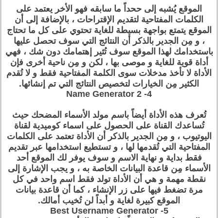
الموقع يُشبه إلى ححداً ما سابقه فهو الأخر يعتمد على
الكلمات المفتاحية لتقديم الإقتراحات ، بالإضافة إلى أن
الموقع يتمتع بواجهة بسيطة للغاية تحتوي على كل ما تحتاج
، و مِن الجدير بالذكر أن النتائج التي سوف تحصل عليها
باستخدامك لهذا الموقع سوف تُثير إهتمامك دون شك ، فهي
أداة قوية للغاية و موصى بها ، لكن و مِن ناحية أخرى فإن
الأداة لا تأخذ مدخلات سوى الكلمة المفتاحية فقط و لا تُقدم
الكثير مِن الخيارات لتخصيص النتائج التي تم إنشائها.
4- Name Generator 2
تُعرف هذه الأداة أيضاً باسم مولد الأسماء المضحك حيث
تُساعدك القناة على الحصول على اسماء كوميدية لقناة
اليوتيوب ، و مِن الجدير بالذكر أن الأداة تعتمد على الكلمات
المفتاحية التي تُقدمها لها ، و تستطيع استخدامها عبر تقديم
فقط بداية و نهاية الاسم و سوف يوفر لك الموقع أحد
الأسماء مِن قاعدة البيانات الخاصة به ، و يجب الإشارة إلى
نقطة مهمة و هي أن الأداة تولد فقط اسم واحد في كل
مرة تضغط فيها على زر الإنشاء ، كما أن قاعدة بيانات
الموقع كبيرة لغاية و أبداً لن تُخيب أمالك.
5- Best Username Generator