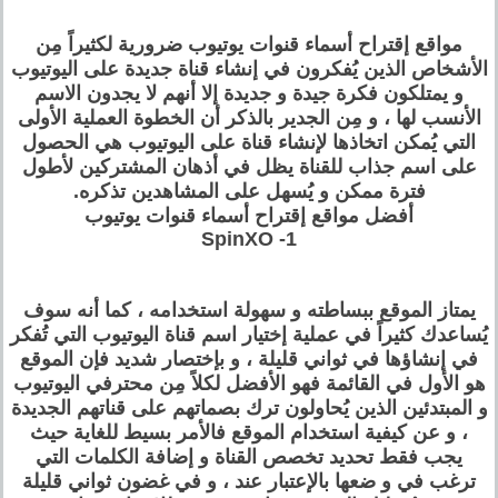
مواقع إقتراح أسماء قنوات يوتيوب ضرورية لكثيراً مِن
الأشخاص الذين يُفكرون في إنشاء قناة جديدة على اليوتيوب
و يمتلكون فكرة جيدة و جديدة إلا أنهم لا يجدون الاسم
الأنسب لها ، و مِن الجدير بالذكر أن الخطوة العملية الأولى
التي يُمكن اتخاذها لإنشاء قناة على اليوتيوب هي الحصول
على اسم جذاب للقناة يظل في أذهان المشتركين لأطول
فترة ممكن و يُسهل على المشاهدين تذكره.
أفضل مواقع إقتراح أسماء قنوات يوتيوب
1- SpinXO
يمتاز الموقع ببساطته و سهولة استخدامه ، كما أنه سوف
يُساعدك كثيراً في عملية إختيار اسم قناة اليوتيوب التي تُفكر
في إنشاؤها في ثواني قليلة ، و بإختصار شديد فإن الموقع
هو الأول في القائمة فهو الأفضل لكلاً مِن محترفي اليوتيوب
و المبتدئين الذين يُحاولون ترك بصماتهم على قناتهم الجديدة
، و عن كيفية استخدام الموقع فالأمر بسيط للغاية حيث
يجب فقط تحديد تخصص القناة و إضافة الكلمات التي
ترغب في و ضعها بالإعتبار عند ، و في غضون ثواني قليلة