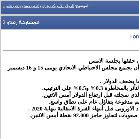
الموضوع
:
الدولار الامريكى يتراجع لأدنى مستوى فى عامين
2
المشاركة رقم:
تى حققها بجلسة الامس
وهناك ترقب لشهادة جيروم باول اليوم وغدا أمام الكونجرس الامريكى ، و كذلك من المقرر أن يجتمع مجلس الاحتياطي الاتحادي يومى 15 و 16 ديسمبر
ا يضعف الدولار .
 و0.5% على الترتيب.
سهم مدفوعة بتفاؤل عام على نطاق واسع.
وبى قبل أنتهاء الفترة الانتقالية بنهاية 2020 .