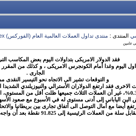
سي
المنتدى :
منتدى تداول العملات العالمية العام (الفوركس) Forex
فى عامين
فقد الدولار الامريكى بتداولات اليوم بعض المكاسب ال
الجارى .
و التوقعات تشير الى الاتجاه نحو التيسير النقدى مم
اخرى فقد ارتفع الدولاران الأسترالي والنيوزيلندي الشديدا التأثر بالمخاطرة 0.3%
ض الين الياباني إلى أدنى مستوى له في الأسبوع مع صعود الأ
فع أيضا مع أمال التوصل الى أتفاق تجارى بين بريطانيا والاتحاد الاور
رئيسية إلى 91.825 نقطة بعد أن واجه صعوبات لتجاوز حاجز 92.000 نقطة أمس الاثنين.