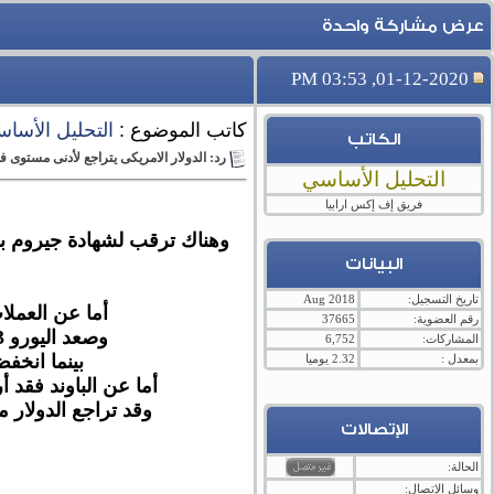
عرض مشاركة واحدة
01-12-2020, 03:53 PM
كاتب الموضوع :
التحليل الأسا
الكاتب
رد: الدولار الامريكى يتراجع لأدنى مستوى 
التحليل الأساسي
فريق إف إكس ارابيا
البيانات
تاريخ التسجيل:
Aug 2018
أما عن العملات ال
رقم العضوية:
37665
وصعد اليورو 0.3%، غير أن العملات الثلاث جميعها ظلت أقل من المستوى، الذي سجلته قبل ارتفاع الدولار أمس الاثنين.
المشاركات:
6,752
بينما انخف
بمعدل :
2.32 يوميا
أما عن الباوند فقد أرت
وقد تراجع الدولار مقابل سلة من العملات ال
الإتصالات
الحالة:
وسائل الإتصال: