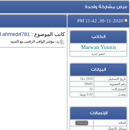
عرض مشاركة واحدة
30-11-2020, 11:42 PM
كاتب الموضوع :
ahmed4781
ا
الكاتب
رد: مؤشر الوافى الرقمى مع التنبيه
‪Marwan Younis‬‏
عضو جديد
البيانات
تاريخ التسجيل:
Oct 2020
رقم العضوية:
39685
المشاركات:
32
بمعدل :
0.02 يوميا
الإتصالات
الحالة:
وسائل الإتصال: