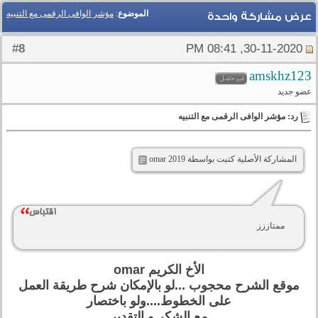
الموضوع
:
مؤشر الوافى الرقمى مع التنبيه
عرض مشاركة واحدة
8
#
30-11-2020, 08:41 PM
amskhz123
عضو جديد
رد: مؤشر الوافى الرقمى مع التنبيه
المشاركة الأصلية كتبت بواسطة omar 2019
ممتاززز
الأخ الكريم omar
موقع الشرح محجوب ...لو بالإمكان شرح طريقة العمل
على الخطوط....ولو باختصار
مع الشكر و التقدير