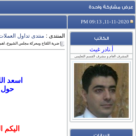
عرض مشاركة واحدة
11-11-2020, 09:13 PM
المنتدى :
منتدى تداول العملات ال
الكاتب
ضربة اللقاح ومعركة مجلس الشيوخ، اهم الفرص الم
أ.نادر غيث
المشرف العام و مشرف القسم التعليمى
اسعد الل
حول ا
اليكم ا
البيانات