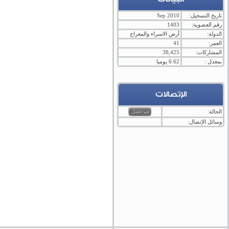
تاريخ التسجيل:
Sep 2010
رقم العضوية:
1403
الدولة:
أرض الاسراء والمعراج
العمر:
41
المشاركات:
38,425
بمعدل :
6.62 يوميا
الإتصالات
الحالة:
وسائل الإتصال: