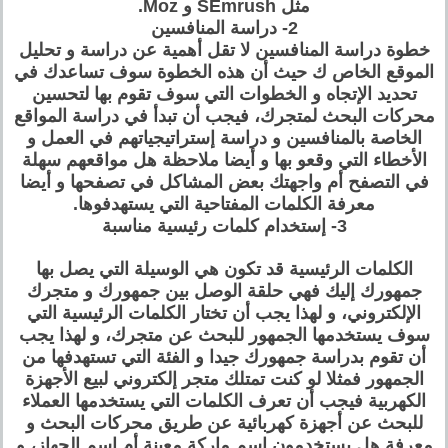
مثل SEmrush و Moz.
2- دراسة المنافسين
خطوة دراسة المنافسين لا تقل أهمية عن دراسة و تحليل
الموقع الخاص ك حيث أن هذه الخطوة سوف تساعدك في
تحديد الإتجاه و الخطوات التي سوف تقوم بها لتحسين
محركات البحث لمتجرك، فيجب أن تبدأ في دراسة المواقع
الخاصة بالمنافسين و دراسة إستراتيجياتهم في العمل و
الأخطاء التي وقعو بها و أيضا ملاحظة هل مواقعهم سهلة
في التصفح أم واجهتك بعض المشاكل في تصفحها و أيضا
معرفة الكلمات المفتاحية التي يستهدفوها.
3- إستخدام كلمات رئيسية مناسبة
الكلمات الرئيسية قد تكون هي الوسيلة التي يصل بها
جمهورك إليك فهي حلقة الوصل بين جمهورك و متجرك
الإلكتروني، و لهذا يجب أن تختار الكلمات الرئيسية التي
سوف يستخدمها الجمهور للبحث عن متجرك، و لهذا يجب
أن تقوم بدراسة جمهورك جيدا و الفئة التي تستهدفها من
الجمهور فمثلا لو كنت تمتلك متجر إلكتروني لبيع الأجهزة
الكهربية فيجب أن تعرف الكلمات التي يستخدمها العملاء
للبحث عن أجهزة كهربائية عن طريق محركات البحث و
معرفة هل يستخدمون إسم ماركة معينة أم إسم الجهاز، و