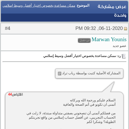
الموضوع
:
ممكن مساعدة بخصوص اختيار أفضل وسيط إسلامي
عرض مشاركة
واحدة
4
#
06-11-2020, 09:32 PM
‪Marwan Younis‬‏
عضو جديد
رد: ممكن مساعدة بخصوص اختيار أفضل وسيط إسلامي
المشاركة الأصلية كتبت بواسطة رباب تراد
السلام عليكم ورحمة الله وبركاته
أتمنى ان تكونو في أتم الصحة والعافية
من فضلكم أتمنى أن تنصحوني بصفتي متداولة مبتدئة، لا زلت في
الحساب التجريبي، عن أفضل حساب إسلامي من واقع تجربتكم
الطويلة؟ وشكرا لكم