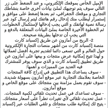
الإميل الخاص بموقعك الإلكتروني، و عند الضغط على زر
التالي سوف يتم توجيهك لملئ بيانات أخرى خاصة بنشاطك
التجاري و موقعك الجغرافي، ثم بعدها إضغط على موافق و
إستمرار ليطلب منك إدخال رقم هاتفك ليتم إرسال كود عبر
رسالة نصية لهاتفك و التي يجب إدخالها لإستكمال الخطوات،
ثم الخطوة الأخيرة الخاصة بملئ البيانات المتعلقة بالدفع و
التي يجب أن تدخلها بطريقة صحيحة.
2- الربح من أمازون عن طريق إكسباند كارت
منصة إكسباند كارت من أشهر منصات التجارة الإلكترونية
حول العالم و التي تسعى دائما لتقديم تجربة أفضل لعملائها
و لهذا تتيح إمكانية عرض منتجات و بيعها على أمازون عن
طريق تطبيق إكسباند كارت و الذي سوف يوفر للمشترك
فيه العديد من المميزات و أهمها:
- سوف يساعدك هذا التطبيق في إدراج كافة المنتجات
الخاصة بعلامتك التجارية عبر موقع أمازون بسهولة شديدة.
- سوف تقوم بعمل مزامنة بين منتجاتك على موقع الخاص و
موقع أمازون.
- سوف تساعدك في عمل تحديث تلقائي لكمية المنتجات.
- عمل تحديث تلقائي لأي تغيرات تطرأ على أسعار منتجاتك.
- يتيح لك إمكانية طلب منتجاتك و تلقي الطلبات عبر إكسباند