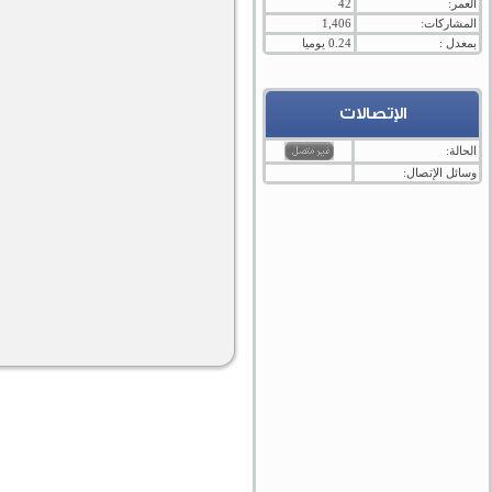
العمر:
42
المشاركات:
1,406
بمعدل :
0.24 يوميا
الإتصالات
الحالة:
وسائل الإتصال: