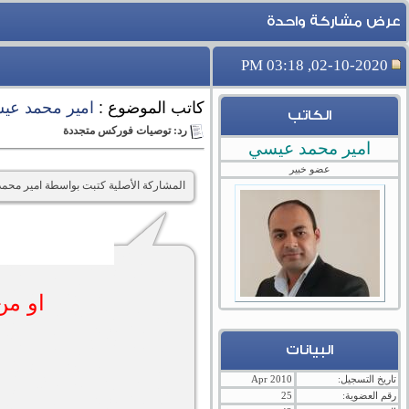
عرض مشاركة واحدة
02-10-2020, 03:18 PM
كاتب الموضوع :
امير محمد عي
الكاتب
رد: توصيات فوركس متجددة
امير محمد عيسي
عضو خبير
المشاركة الأصلية كتبت بواسطة امير مح
او من افضل 
البيانات
تاريخ التسجيل:
Apr 2010
رقم العضوية:
25