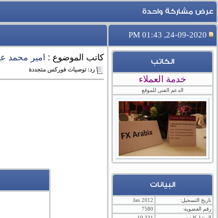
عرض مشاركة واحدة
24-09-2020, 01:43 PM
كاتب الموضوع :
امير محمد ع
الكاتب
رد: توصيات فوركس متجددة
خدمة العملاء
الدعم الفنى للموقع
البيانات
تاريخ التسجيل:
Jan 2012
رقم العضوية:
7580
المشاركات:
10,331