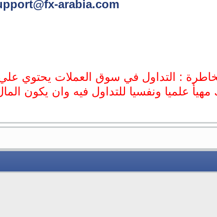
upport@fx-arabia.com
اطرة : التداول في سوق العملات يحتوي علي
 مهيأ علميا ونفسيا للتداول فيه وان يكون الم