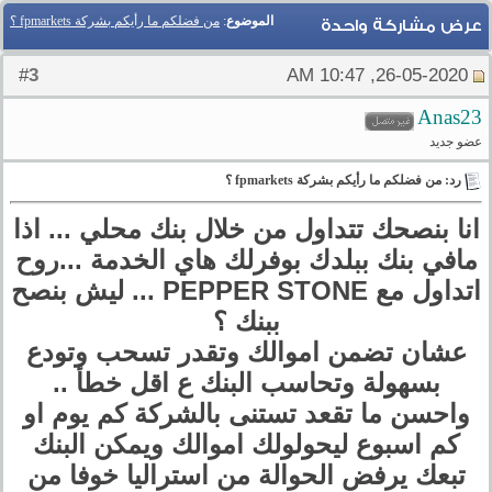
الموضوع
:
من فضلكم ما رأيكم بشركة fpmarkets ؟
عرض مشاركة واحدة
3
#
26-05-2020, 10:47 AM
Anas23
عضو جديد
رد: من فضلكم ما رأيكم بشركة fpmarkets ؟
انا بنصحك تتداول من خلال بنك محلي ... اذا
مافي بنك ببلدك بوفرلك هاي الخدمة ...روح
اتداول مع PEPPER STONE ... ليش بنصح
ببنك ؟
عشان تضمن اموالك وتقدر تسحب وتودع
بسهولة وتحاسب البنك ع اقل خطأ ..
واحسن ما تقعد تستنى بالشركة كم يوم او
كم اسبوع ليحولولك اموالك ويمكن البنك
تبعك يرفض الحوالة من استراليا خوفا من