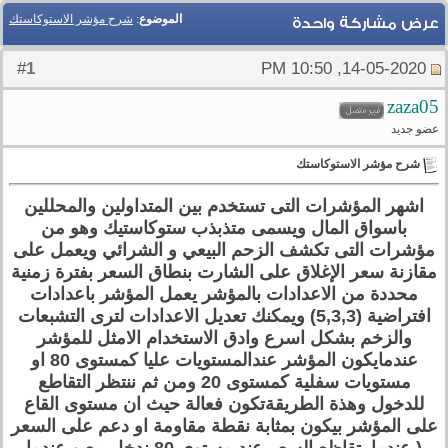
الموضوع
:
شرح مؤشر الاستوكاستك
عرض مشاركة واحدة
1
#
14-05-2020, 10:50 PM
zaza05
عضو جديد
شرح مؤشر الاستوكاستك
اشهر المؤشرات التى تستخدم بين المتداولين والمحللين
باسواق المال ويسمى متذبذب ستوكاستيك وهو من
مؤشرات التى تكشف الزحم البيعي و الشرائي ويعمل على
مقازنة سعر الإغلاق على الشارت بنطاق السعر بفترة زمنية
محددة من الاعدادات بالمؤشر يعمل المؤشر باعدادات
افتراضية (5,3,3) ويمكنك تعديل الاعدادات لترى التشبعات
والزخم بشكل اسرع وادق الاستخدام الامثل للمؤشر
عندمايكون المؤشر عندالمستويات عليا كمستوى 80 او
مستويات سفلية كمستوى 20 ومن ثم ننتظر التقاطع
للدخول وهذة الطريقةتكون فعالة حيث ان مستوى القاع
على المؤشر بيكون بمثابة نقطة مقاومة او دعم على السعر