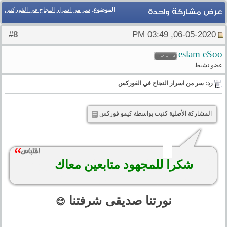
الموضوع
:
سر من اسرار النجاح في الفوركس
عرض مشاركة واحدة
8
#
06-05-2020, 03:49 PM
eslam eSoo
عضو نشيط
رد: سر من اسرار النجاح في الفوركس
المشاركة الأصلية كتبت بواسطة كيمو فوركس
شكرا للمجهود متابعين معاك
نورتنا صديقى شرفتنا
😊