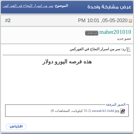
الموضوع
:
سر من اسرار النجاح في الفوركس
عرض مشاركة واحدة
2
#
05-05-2020, 10:01 PM
maher201010
عضو جديد
رد: سر من اسرار النجاح في الفوركس
هذه فرصه اليورو دولار
الصور المرفقة
eurusd-h1-fxdd.jpg‏
(55.2 كيلوبايت, المشاهدات 8)