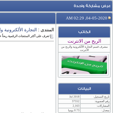
عرض مشاركة واحدة
04-05-2020, 02:29 AM
المنتدى :
التجارة الألكترونية و
الكاتب
تعرف على أكثر المنتجات الرقمية ربحاً ع
الربح من الانترنت
مشرف قسم التجارة الألكترونية والربح من
الأنترنت
البيانات
تاريخ التسجيل:
Jul 2018
رقم العضوية:
37552
المشاركات:
2,163
بمعدل :
0.73 يوميا