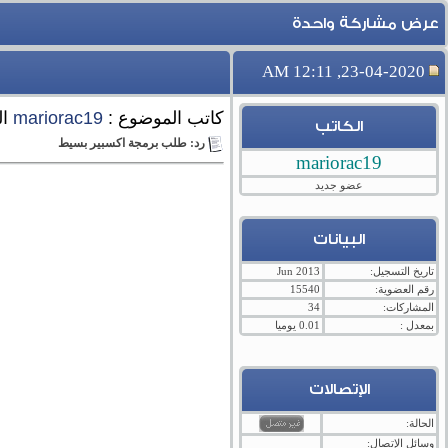
عرض مشاركة واحدة
23-04-2020, 12:11 AM
كاتب الموضوع :
mariorac19
ال
الكاتب
رد: طلب برمجة اكسبير بسيط
mariorac19
عضو جديد
البيانات
تاريخ التسجيل:
Jun 2013
رقم العضوية:
15540
المشاركات:
34
بمعدل :
0.01 يوميا
الإتصالات
الحالة:
وسائل الإتصال: