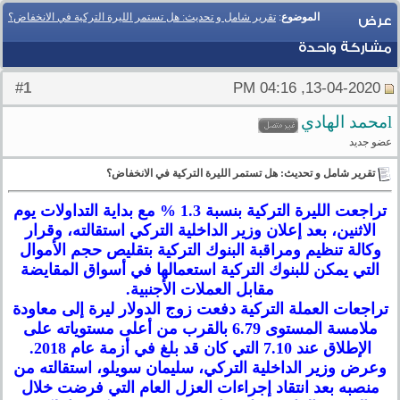
الموضوع
:
تقرير شامل و تحديث: هل تستمر الليرة التركية في الانخفاض؟
عرض
مشاركة واحدة
1
#
13-04-2020, 04:16 PM
lمحمد الهادي
عضو جديد
تقرير شامل و تحديث: هل تستمر الليرة التركية في الانخفاض؟
تراجعت الليرة التركية بنسبة 1.3 % مع بداية التداولات يوم
الاثنين، بعد إعلان وزير الداخلية التركي استقالته، وقرار
وكالة تنظيم ومراقبة البنوك التركية بتقليص حجم الأموال
التي يمكن للبنوك التركية استعمالها في أسواق المقايضة
مقابل العملات الأجنبية.
تراجعات العملة التركية دفعت زوج الدولار ليرة إلى معاودة
ملامسة المستوى 6.79 بالقرب من أعلى مستوياته على
الإطلاق عند 7.10 التي كان قد بلغ في أزمة عام 2018.
وعرض وزير الداخلية التركي، سليمان سويلو، استقالته من
منصبه بعد انتقاد إجراءات العزل العام التي فرضت خلال