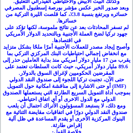
وكذلك البيت الأبيض والاحتياطي الفيدرالي التعليق.
وبعد صدور الخبر عكس مؤشر بورصة إسطنبول المصرفي
خسائره ويرتفع بنسبة 3.8٪، كما قلصت الليرة التركية من
خسائرها.
لم تسفر المحادثات بعد عن نتائج ملموسة، لكنها تؤكد على
جهود تركيا لضخ العملة الأجنبية وبالتحديد الدولار الأمريكي
في اقتصادها.
وأصبح إيجاد مصدر للعملات الأجنبية أمرًا ملحًا بشكل متزايد
مع انخفاض إجمالي احتياطيات البنك المركزي التركي بما
يقرب من 17 مليار دولار أمريكي منذ بداية العاملين حذر إلى
89.6 مليار دولار أمريكي، حيث كانت السلطات تعتمد على
المقرضين الحكوميين لإغراق السوق بالدولار.
حتى الآن، تجنبت تركيا اللجوء إلى صندوق النقد الدولي
(IMF) أو حتى الاشارة إلى مناقشة امكانية حول التمويل
بموجب أداة التمويل السريع الطارئة التي يستعملها الصندوق
الدولي مع الدول الاخرى أو أي اتفاق احتياطي.
ومع ذلك، لا يستبعد المسؤولون الأتراك احتمال أن يلعب
صندوق النقد الدولي دورًا في اتفاقيات مقايضة الثنائية مع
البنوك المركزية الأخرى أو يقدم المساعدة في ظل آلية
إقراض طارئة.
خلاصة القول: