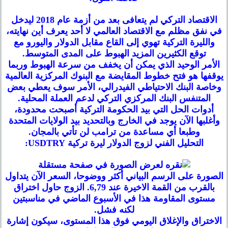
الاقتصاد التركي لم يتعافى بعد من أزمة عام 2018 ليدخل
في نفق مظلم مع الاقتصاد العالمي لا أحد يعرف أين نهايته،
والليرة التركية تهوي إلى القاع مقابل الدولار واليورو مع
توقع الكثيرين المزيد الهبوط على المدى المتوسط.
الأمر الوحيد الذي يمكن أن يخفف من سرعة الهبوط وربما
يوقفها هو فتح خطوط المقايضة مع البنوك المركزية العالمية
وخاصة البنك الاحتياطي الفيدرالي، الأمر سوف يعطي بعض
المتنفس البنك المركزي التركي لدعم العملة المحلية.
أدوات الحل التي بيد الحكومة التركية أصبحت محدودة،
وأغلبها الآن يوجد في الخارج وبالتحديد بيد الولايات المتحدة
وطبعا أي مساعدة من ترامب لن تأتي بالمجان.
التحليل الفني لزوج الدولار ليرة تركية USDTRY:
الصورة على الرسم البياني أكثر ووضوحا، السعر الآن يتداول
بالقرب من القمة الاخيرة عند 6,79. الزوج حاول اختراق
مستوى المقاومة هذا في الأسبوع الماضي في مناسبتين
لكنه فشل.
الاختراق والإغلاق اليومي فوق هذا المستوى، سيكون إشارة