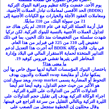
يوم الأحد، خفضت وكالة تنظيم ومراقبة البنوك التركية
(BDDK) الحد الأقصى لمعاملات تبادل العملات الأجنبية،
ومعاملات العقود الآجلة والخيارات مع الكيانات الأجنبية إلى
1٪ من سيولة البنك، من 10٪ سابقًا.
قبل أزمة العملة التركية في عام 2018، لم يكن هناك حد
لتداول العملات الأجنبية بالنسبة للبنوك التركية. لكن تركيا
شهدت سلسلة من التخفيضات منذ ذلك الحين، بما في ذلك
تخفيض إلى 10٪ من 25٪ في فبراير من هذا العام.
في بيان، قالت وكالة BDDK أنه أجرت هذا التعديل لدعم
التدابير المتخذة لحماية الاستقرار المالي في البلاد وإدارة
المخاطر التي يثيرها تفشي فيروس كوفيد 19.
ما معنى هذا؟
باختصار، البنوك المؤسسات المالية لديها سوق خاص بها أين
يمكنها تبادل أو مقايضة swap العملات والديون بهدف
التحوط أو المضاربة يسمى swap market. ويعد سوق لندن
هو الأكبر من حيث حجم التداول، وفيه أيضا تتم أيضا
التداولات الأكبر من التداولات على الليرة التركية.
اجراء الوكالة التركية يهدف إلى تقليل حجم التداولات على
الليرة التركية وبالتالي التقليل من سرعة التراجع في قيمتها.
وقال محللون إن الخطوة ستجعل من الصعب على