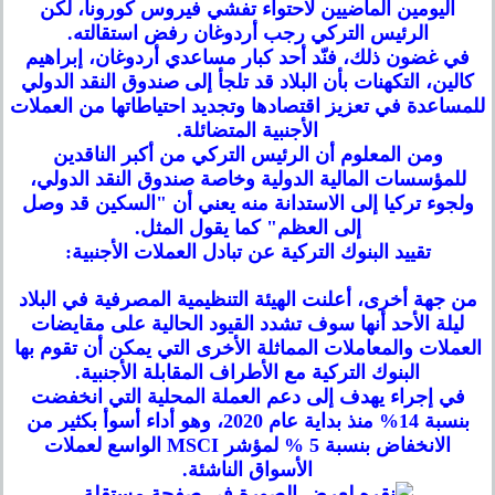
اليومين الماضيين لاحتواء تفشي فيروس كورونا، لكن
الرئيس التركي رجب أردوغان رفض استقالته.
في غضون ذلك، فنّد أحد كبار مساعدي أردوغان، إبراهيم
كالين، التكهنات بأن البلاد قد تلجأ إلى صندوق النقد الدولي
للمساعدة في تعزيز اقتصادها وتجديد احتياطاتها من العملات
الأجنبية المتضائلة.
ومن المعلوم أن الرئيس التركي من أكبر الناقدين
للمؤسسات المالية الدولية وخاصة صندوق النقد الدولي،
ولجوء تركيا إلى الاستدانة منه يعني أن "السكين قد وصل
إلى العظم" كما يقول المثل.
تقييد البنوك التركية عن تبادل العملات الأجنبية:
من جهة أخرى، أعلنت الهيئة التنظيمية المصرفية في البلاد
ليلة الأحد أنها سوف تشدد القيود الحالية على مقايضات
العملات والمعاملات المماثلة الأخرى التي يمكن أن تقوم بها
البنوك التركية مع الأطراف المقابلة الأجنبية.
في إجراء يهدف إلى دعم العملة المحلية التي انخفضت
بنسبة 14% منذ بداية عام 2020، وهو أداء أسوأ بكثير من
الانخفاض بنسبة 5 % لمؤشر MSCI الواسع لعملات
الأسواق الناشئة.