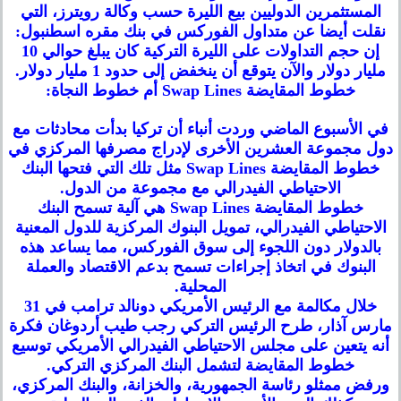
المستثمرين الدوليين بيع الليرة حسب وكالة رويترز، التي
نقلت أيضا عن متداول الفوركس في بنك مقره اسطنبول:
إن حجم التداولات على الليرة التركية كان يبلغ حوالي 10
مليار دولار والآن يتوقع أن ينخفض إلى حدود 1 مليار دولار.
خطوط المقايضة Swap Lines أم خطوط النجاة:
في الأسبوع الماضي وردت أنباء أن تركيا بدأت محادثات مع
دول مجموعة العشرين الأخرى لإدراج مصرفها المركزي في
خطوط المقايضة Swap Lines مثل تلك التي فتحها البنك
الاحتياطي الفيدرالي مع مجموعة من الدول.
خطوط المقايضة Swap Lines هي آلية تسمح البنك
الاحتياطي الفيدرالي، تمويل البنوك المركزية للدول المعنية
بالدولار دون اللجوء إلى سوق الفوركس، مما يساعد هذه
البنوك في اتخاذ إجراءات تسمح بدعم الاقتصاد والعملة
المحلية.
خلال مكالمة مع الرئيس الأمريكي دونالد ترامب في 31
مارس آذار، طرح الرئيس التركي رجب طيب أردوغان فكرة
أنه يتعين على مجلس الاحتياطي الفيدرالي الأمريكي توسيع
خطوط المقايضة لتشمل البنك المركزي التركي.
ورفض ممثلو رئاسة الجمهورية، والخزانة، والبنك المركزي،