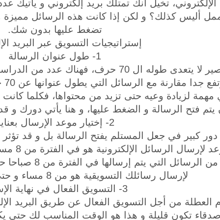
لإلكتروني، تخيل أنك تمتلك بريد إلكتروني و يأتيك عدد
ممل أليس كذلك؟ و لكن إذا كانت هذه الرسائل مميزة
تضغط عليها بدون شك.
إستراتيجيات التسويق عبر البريد الإ
1- طول عنوان الرسالة
حاول إستخدام عنوان قصير لا يتعدى طوله ال 70
عنو
همة لزيادة وعيه حتى تزيد من محتواها، فكلما كانت
 يتم فتح الرسالة و الضغط عليها، و هنا يأتي دورك و ق
2- إختيار موعد الإرسال بعناية
دور كبير في جعل المستلم يفتح الرسالة بل و قد تؤثر 
التي وضح
لإرسال رسائلك التسويقية هو من 8 مساء و حتى 12 منتصف الليل.
3- التسويق الفعال في نهاية الإسبوع
م العطلة من أجل التسويق الفعال عن طريق البريد الإ
صدقاء تكون قليلة و هذا هو الوقت المناسب لك حتى يكون 