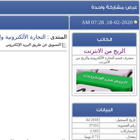
عرض مشاركة واحدة
18-02-2020, 07:28 AM
المنتدى :
التجارة الألكترونية و
الكاتب
التسويق عن طريق البريد الإلكتروني
الربح من الانترنت
مشرف قسم التجارة الألكترونية والربح من
الأنترنت
البيانات
تاريخ التسجيل:
Jul 2018
رقم العضوية:
37552
المشاركات:
2,163
بمعدل :
0.73 يوميا