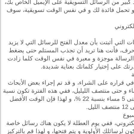
 كبير من الرسائل التسويقية على الإيميل الخاص بك،
 و تحمل فائدة لك و في نفس الوقت تسويقية، سوف
لكتروني
 حرف، فهناك عدد من الدراسات التي أثبتت بأن معدل الفتح للرسائل التي لا يزيد
انها عن 70 حرف مرتفع جدا مقارنة مع الرسائل التي يطول عنوانها عن 70 حرف، فأنت هنا تريد أن تجذب المستلم حتى يضغط
 الرسالة موجزة و معبرة في نفس الوقت كلما زادت
درتك على إختيار كلماتك بعناية شديدة.
في قراره على الشراء، و قد تم إجراء بعض الأبحاث
ت بأن أفضل موعد لإرسال الرسائل الإلكترونية هو في الفترة من 8 مساء و حتى منتصف الليليل، ففي هذه الفترة تكون نسبة
النقر على الرسالة أكبر من الرسائل التي يتم إرسالها في الفترة من 8 صباحا حتى 5 مساء بنسبة 22 %، و لهذا فإن الوقت الأفضل
لكتروني، ففي يوم العطلة لا يكون هناك رسائل خاصة
لرسائلك الأولوية و يتم فتحها، و لهذا قم بالتركيز