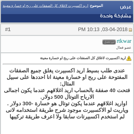
الموضوع
:
اريد اكسبيرت لاغلاق كل الصفقات على ربح او خسارة معينة
عرض
مشاركة واحدة
1
#
03-04-2018, 10:13 PM
rtkwar
عضو فعال
اريد اكسبيرت لاغلاق كل الصفقات على ربح او خسارة معينة
عندى طلب بسيط اريد اكسبيرت يغلق جميع الصفقات
المفتوحة على ربح او خسارة معينة انا احددها على سبيل
المثال:
فتحت 40 صفقة بالحساب اريد اغلاقهم عندما يكون اجمالى
الارباح التوتال 500 دولار.
اواريد اغلاقهم عندما يكون توتال هو خسارة -300 دولار .
وياريت لو الاكسبيرت موجود شرح طريقة استخدامه لانى
لم استخدم اكسبيرتات سابقا ولا اعرف طريقة تركيبها