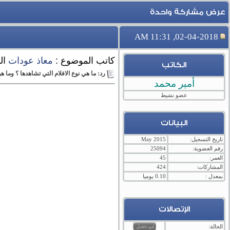
عرض مشاركة واحدة
02-04-2018, 11:31 AM
كاتب الموضوع :
معاذ عودات
ال
الكاتب
رد: ما هي نوع الافلام التي تشاهدها ؟ وما ه
أمير محمد
عضو نشيط
البيانات
تاريخ التسجيل:
May 2015
رقم العضوية:
25094
العمر:
45
المشاركات:
424
بمعدل :
0.10 يوميا
الإتصالات
الحالة: