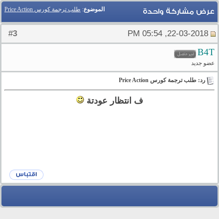
الموضوع
:
طلب ترجمة كورس Price Action
عرض مشاركة واحدة
3
#
22-03-2018, 05:54 PM
B4T
عضو جديد
رد: طلب ترجمة كورس Price Action
ف انتظار عودتة