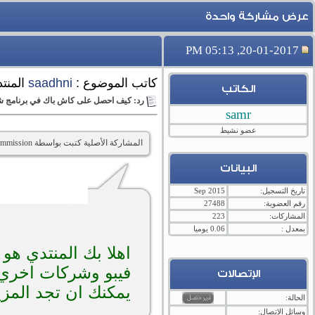
عرض مشاركة واحدة
20-01-2017, 05:13 PM
كاتب الموضوع :
saadhni
المنت
الكاتب
رد: كيف احصل على كاش باك في برنامج شرا
samr
عضو نشيط
المشاركة الأصلية كتبت بواسطة FXcommission
البيانات
تاريخ التسجيل:
Sep 2015
رقم العضوية:
27488
المشاركات:
223
بمعدل :
0.06 يوميا
اهلا بك المنتدي ه
فيبو وشركات اخري
الإتصالات
يمكنك ان تجد المزي
الحالة:
وسائل الإتصال: