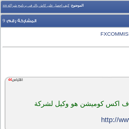
الموضوع
:
كيف احصل على كاش باك في برنامج شراكة xm
9
المشاركة رقم:
 اف اكس كوميشن هو وكيل لشركة
http://w