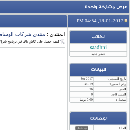
عرض مشاركة واحدة
18-01-2017, 04:54 PM
المنتدى :
منتدى شركات الوساطة و م
الكاتب
كيف احصل على كاش باك في برنامج شراكة 
saadhni
عضو جديد
البيانات
تاريخ التسجيل:
Jan 2017
رقم العضوية:
34019
العمر:
36
المشاركات:
8
بمعدل :
0.00 يوميا
الإتصالات
الحالة: