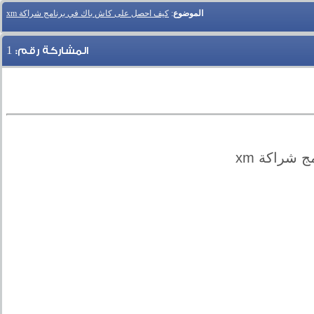
الموضوع
:
كيف احصل على كاش باك في برنامج شراكة xm
1
المشاركة رقم:
شراكة xm