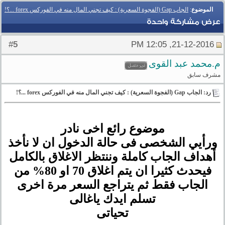
الموضوع
:
الجاب Gap (الفجوة السعرية) : كيف تجني المال منه في الفوركس forex ...؟!
عرض مشاركة واحدة
5
#
21-12-2016, 12:05 PM
م.محمد عبد القوى
مشرف سابق
رد: الجاب Gap (الفجوة السعرية) : كيف تجني المال منه في الفوركس forex ...؟!
موضوع رائع اخى نادر
ورأيي الشخصى فى حالة الدخول ان لا نأخذ
أهداف الجاب كاملة وننتظر الاغلاق بالكامل
فيحدث كثيرا ان يتم اغلاق 70 او 80% من
الجاب فقط ثم يتراجع السعر مرة اخرى
تسلم ايدك ياغالى
تحياتى