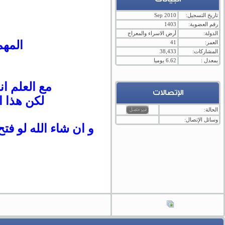
تاريخ التسجيل:
Sep 2010
رقم العضوية:
1403
الدولة:
أرض الاسراء والمعراج
المهم
العمر:
41
المشاركات:
38,433
بمعدل :
6.62 يوميا
مع العلم ا
الإتصالات
لكن هذا ا
الحالة:
وسائل الإتصال:
و ان شاء الله لو ف