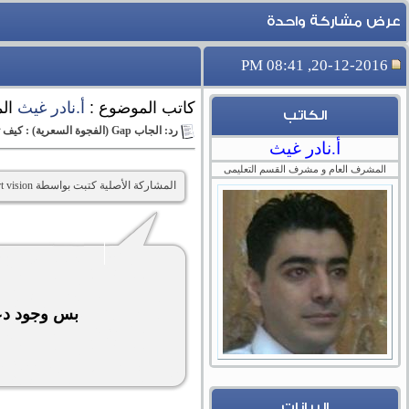
عرض مشاركة واحدة
20-12-2016, 08:41 PM
كاتب الموضوع :
أ.نادر غيث
ال
الكاتب
رد: الجاب Gap (الفجوة السعرية) : كيف تجني المال منه في الفوركس forex ...؟!
أ.نادر غيث
المشرف العام و مشرف القسم التعليمى
المشاركة الأصلية كتبت بواسطة smart vision
بس وجود دعم
البيانات