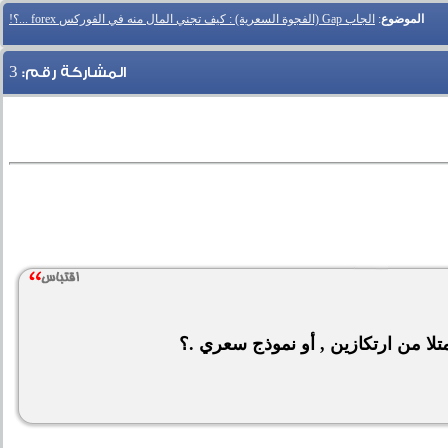
الموضوع
:
الجاب Gap (الفجوة السعرية) : كيف تجني المال منه في الفوركس forex ...؟!
3
المشاركة رقم:
ا من ارتكازين , أو نموذج سعري .؟