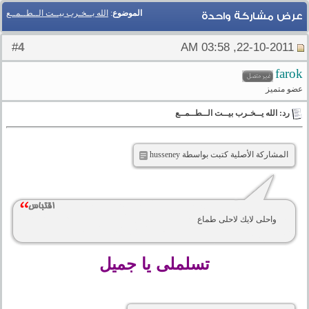
الموضوع
:
الله يــخـرب بيــت الــطــمــع
عرض مشاركة واحدة
4
#
22-10-2011, 03:58 AM
farok
عضو متميز
رد: الله يــخـرب بيــت الــطــمــع
المشاركة الأصلية كتبت بواسطة husseney
واحلى لايك لاحلى طماع
تسلملى يا جميل