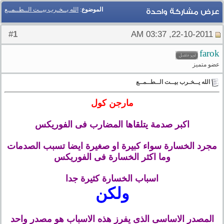
الموضوع
:
الله يــخـرب بيــت الــطــمــع
عرض مشاركة واحدة
1
#
22-10-2011, 03:37 AM
farok
عضو متميز
الله يــخـرب بيــت الــطــمــع
مارجن كول
اكبر صدمة يتلقاها المضارب فى الفوريكس
مجرد الخسارة سواء كبيرة او صغيرة ايضا تسبب الصدمات
وما اكثر الخسارة فى الفوريكس
اسباب الخسارة كثيرة جدا
ولكن
المصدر الاساسى الذى يفرز هذه الاسباب هو مصدر واحد