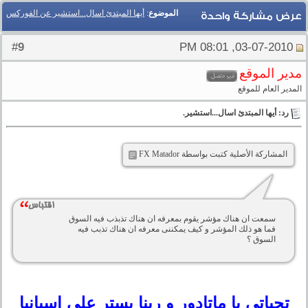
الموضوع
:
أيها المبتدئ اسال...استشير عن الفوركس
عرض مشاركة واحدة
9
#
03-07-2010, 08:01 PM
مدير الموقع
المدير العام للموقع
رد: أيها المبتدئ اسال...استشير.
المشاركة الأصلية كتبت بواسطة FX Matador
سمعت ان هناك مؤشر يقوم بمعرفه ان هناك تذبذب فيه السوق
فما هو ذلك المؤشر و كيف يمكننى معرفه ان هناك تذبب فيه
السوق ؟
تحياتى يا ماتادور و ربنا يستر على اسبانيا