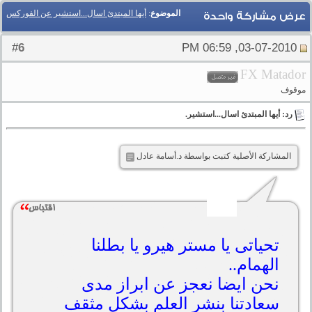
الموضوع
:
أيها المبتدئ اسال...استشير عن الفوركس
عرض مشاركة واحدة
6
#
03-07-2010, 06:59 PM
FX Matador
موقوف
رد: أيها المبتدئ اسال...استشير.
المشاركة الأصلية كتبت بواسطة د.أسامة عادل
تحياتى يا مستر هيرو يا بطلنا
الهمام..
نحن ايضا نعجز عن ابراز مدى
سعادتنا بنشر العلم بشكل مثقف