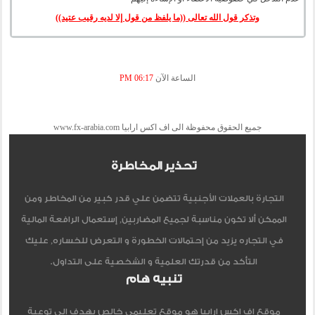
وتذكر قول الله تعالى ((ما يلفظ من قول إلا لديه رقيب عتيد))
الساعة الآن
06:17 PM
جميع الحقوق محفوظة الى اف اكس ارابيا www.fx-arabia.com
تحذير المخاطرة
التجارة بالعملات الأجنبية تتضمن علي قدر كبير من المخاطر ومن
الممكن ألا تكون مناسبة لجميع المضاربين, إستعمال الرافعة المالية
في التجاره يزيد من إحتمالات الخطورة و التعرض للخساره, عليك
التأكد من قدرتك العلمية و الشخصية على التداول.
تنبيه هام
موقع اف اكس ارابيا هو موقع تعليمي خالص يهدف الي توعية