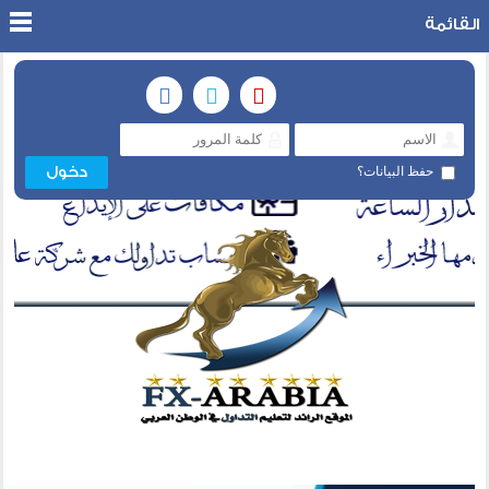
القائمة
حفظ البيانات؟