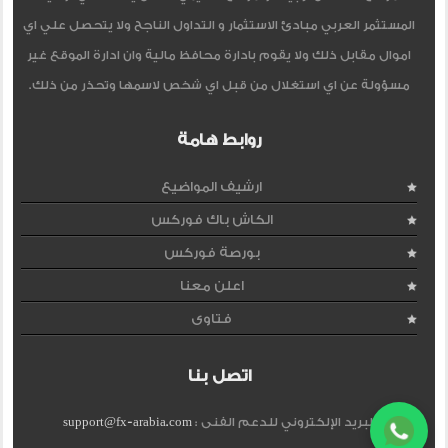
المستثمر العربي مبادئ الاستثمار و التداول الناجح ولا يتحصل علي اي
اموال مقابل ذلك ولا يقوم بادارة محافظ مالية وان ادارة الموقع غير
مسؤولة عن اي استغلال من قبل اي شخص لاسمها وتحذر من ذلك.
روابط هامة
ارشيف المواضيع
الكاش باك فوركس
بورصة فوركس
اعلن معنا
فتاوى
اتصل بنا
البريد الإلكتروني للدعم الفنى :
support@fx-arabia.com