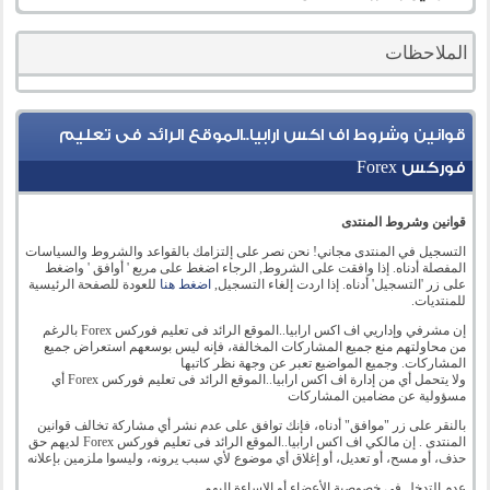
الملاحظات
قوانين وشروط اف اكس ارابيا..الموقع الرائد فى تعليم
فوركس Forex
قوانين وشروط المنتدى
التسجيل في المنتدى مجاني! نحن نصر على إلتزامك بالقواعد والشروط والسياسات
المفصلة أدناه. إذا وافقت على الشروط, الرجاء اضغط على مربع ' أوافق ' واضغط
على زر 'التسجيل' أدناه. إذا اردت إلغاء التسجيل,
اضغط هنا
للعودة للصفحة الرئيسية
للمنتديات.
إن مشرفي وإداريي اف اكس ارابيا..الموقع الرائد فى تعليم فوركس Forex بالرغم
من محاولتهم منع جميع المشاركات المخالفة، فإنه ليس بوسعهم استعراض جميع
المشاركات. وجميع المواضيع تعبر عن وجهة نظر كاتبها
ولا يتحمل أي من إدارة اف اكس ارابيا..الموقع الرائد فى تعليم فوركس Forex أي
مسؤولية عن مضامين المشاركات
بالنقر على زر "موافق" أدناه، فإنك توافق على عدم نشر أي مشاركة تخالف قوانين
المنتدى . إن مالكي اف اكس ارابيا..الموقع الرائد فى تعليم فوركس Forex لديهم حق
حذف، أو مسح، أو تعديل، أو إغلاق أي موضوع لأي سبب يرونه، وليسوا ملزمين بإعلانه
عدم التدخل في خصوصية الأعضاء أو الإساءة إليهم