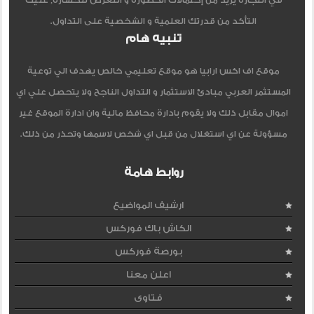
في التجاره يزيد من إحتمالات الخطورة و التعرض للخساره, عليك
التأكد من قدرتك العلمية و الشخصية على التداول.
تنبيه هام
موقع اف اكس ارابيا هو موقع تعليمي خالص يهدف الي توعية
المستثمر العربي مبادئ الاستثمار و التداول الناجح ولا يتحصل علي اي
اموال مقابل ذلك ولا يقوم بادارة محافظ مالية وان ادارة الموقع غير
مسؤولة عن اي استغلال من قبل اي شخص لاسمها وتحذر من ذلك.
روابط هامة
ارشيف المواضيع
الكاش باك فوركس
بورصة فوركس
اعلن معنا
فتاوى