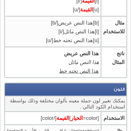
[i]
القيمة
[/i]
[u]
القيمة
[/u]
مثال
[b]هذا النص عريض[/b]
للاستخدام
[i]هذا النص مائل[/i]
[u]هذا النص تحته خط[/u]
ناتج
هذا النص عريض
المثال
هذا النص مائل
هذا النص تحته خط
اللون
يمكنك تغيير لون جملة معينه بألوان مختلفة وذلك بواسطة
استخدام الكود التالي .
الاستخدام
[color=
الخيار
]
القيمة
[/color]