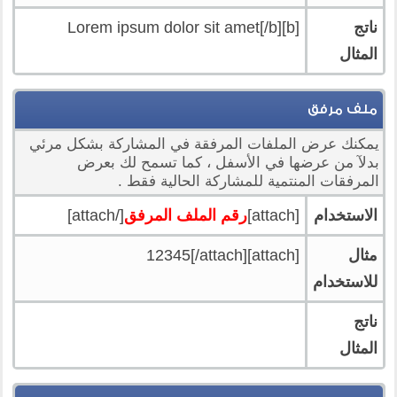
ناتج
[b]Lorem ipsum dolor sit amet[/b]
المثال
ملف مرفق
يمكنك عرض الملفات المرفقة في المشاركة بشكل مرئي
بدلآ من عرضها في الأسفل ، كما تسمح لك بعرض
المرفقات المنتمية للمشاركة الحالية فقط .
الاستخدام
[attach]
رقم الملف المرفق
[/attach]
مثال
[attach]12345[/attach]
للاستخدام
ناتج
المثال