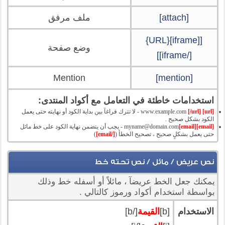
[attach]
ملف مرفق
[[iframe]{URL}
وضع صفحة
[/iframe]]
Mention
[mention]
استخدامات خاطئة في التعامل مع أكواد المنتدى:
[url]
www.example.com
[/url]
- لا تترك فراغآ بين بداية الكود أو نهايته حتى يعمل
الكود بشكل صحيح .
[email]
[email]
myname@domain.com
- يجب أن يتضمن نهاية الكود على خط مائل
حتى يعمل بشكلٍ صحيح ، تصحيح الخطأ (
[/email]
)
نص عريض / مائل / نص تحته خط
يمكنك جعل الخط عريضآ ، مائلاً أو أسفله خط وذلك
بواسطة استخدام أكواد ورموز كالتالي .
الاستخدام
[b]
القيمة
[/b]