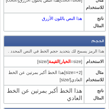
مثال
[color=blue]هذا النص باللون الأزرق[/color]
للاستخدام
ناتج
هذا النص باللون الأزرق
المثال
الحجم
هذا الرمز يسمح لك بتحديد حجم الخط في النص المحدد .
الاستخدام
[size=
الخيار
]
القيمة
[/size]
مثال
[size=+2]هذا الخط أكبر بمرتين عن الخط
للاستخدام
العادي[/size]
هذا الخط أكبر بمرتين عن الخط
ناتج
العادي
المثال