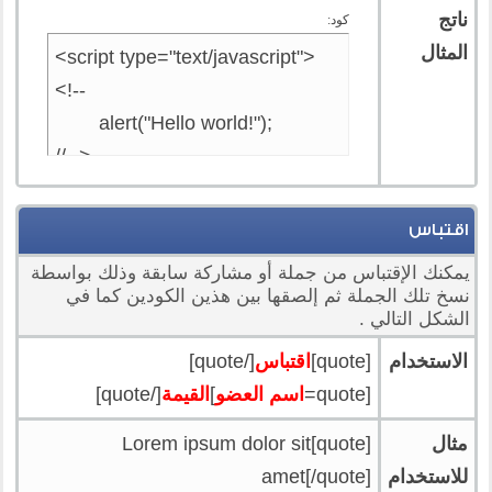
ناتج
كود:
المثال
<script type="text/javascript">

<!--

	alert("Hello world!");

//-->

</script>
اقتباس
يمكنك الإقتباس من جملة أو مشاركة سابقة وذلك بواسطة
نسخ تلك الجملة ثم إلصقها بين هذين الكودين كما في
الشكل التالي .
الاستخدام
[quote]
اقتباس
[/quote]
[quote=
اسم العضو
]
القيمة
[/quote]
مثال
[quote]Lorem ipsum dolor sit
للاستخدام
amet[/quote]