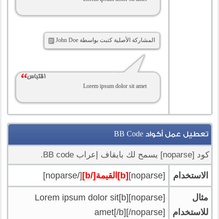
المشاركة الأصلية كتبت بواسطة John Doe
Lorem ipsum dolor sit amet
تعطيل عمل أكواد BB Code
كود [noparse] يسمح لك بايقاف إعراب BB code.
الاستخدام
[noparse]
[b]القيمة[/b]
[/noparse]
مثال
[noparse][b]Lorem ipsum dolor sit
للاستخدام
amet[/b][/noparse]