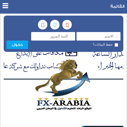
القائمة
حفظ البيانات؟