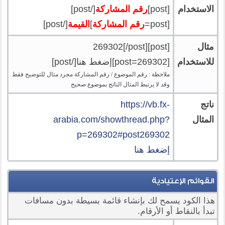
الاستخدام
[post]
رقم المشاركة
[/post]
[post=
رقم المشاركة
]
القيمة
[/post]
مثال
[post]269302[/post]
للاستخدام
[post=269302]إضغط هنا[/post]
ملاحظة : رقم الموضوع / رقم المشاركة مجرد مثال للتوضيح فقط
وقد لا يرتبط المثال الناتج بموضوع صحيح
ناتج
https://vb.fx-
المثال
arabia.com/showthread.php?
p=269302#post269302
إضغط هنا
القوائم الإعتيادية
هذا الكود يسمح لك بإنشاء قائمة بسيطة بدون مسافات
تبدأ بالنقاط أو الأرقام.