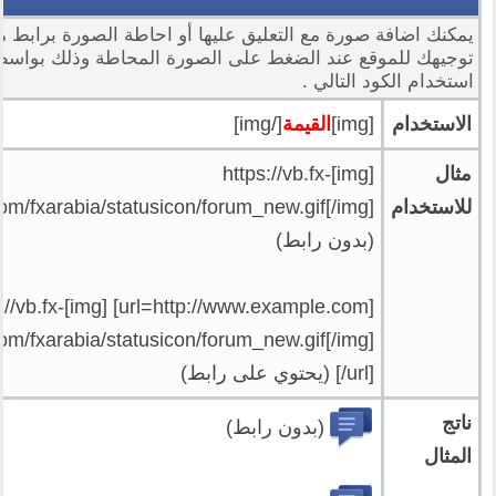
يمكنك اضافة صورة مع التعليق عليها أو احاطة الصورة برابط م
توجيهك للموقع عند الضغط على الصورة المحاطة وذلك بواسط
استخدام الكود التالي .
الاستخدام
[img]
القيمة
[/img]
مثال
[img]https://vb.fx-
للاستخدام
om/fxarabia/statusicon/forum_new.gif[/img]
(بدون رابط)
mple.com] [img]https://vb.fx-
om/fxarabia/statusicon/forum_new.gif[/img]
[/url] (يحتوي على رابط)
ناتج
(بدون رابط)
المثال