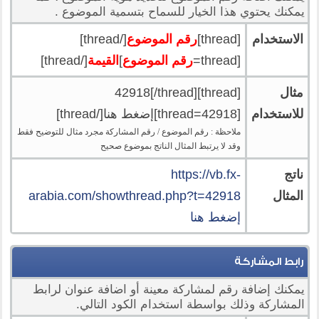
يمكنك يحتوي هذا الخيار للسماح بتسمية الموضوع .
الاستخدام
[thread]
رقم الموضوع
[/thread]
[thread=
رقم الموضوع
]
القيمة
[/thread]
مثال
[thread]42918[/thread]
للاستخدام
[thread=42918]إضغط هنا[/thread]
ملاحظة : رقم الموضوع / رقم المشاركة مجرد مثال للتوضيح فقط
وقد لا يرتبط المثال الناتج بموضوع صحيح
ناتج
https://vb.fx-
المثال
arabia.com/showthread.php?t=42918
إضغط هنا
رابط المشاركة
يمكنك إضافة رقم لمشاركة معينة أو اضافة عنوان لرابط
المشاركة وذلك بواسطة استخدام الكود التالي.