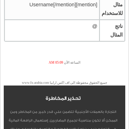
مثال
[mention]Username[/mention]
للاستخدام
ناتج
@
المثال
الساعة الآن
05:09 AM
جميع الحقوق محفوظة الى اف اكس ارابيا www.fx-arabia.com
تحذير المخاطرة
التجارة بالعملات الأجنبية تتضمن علي قدر كبير من المخاطر ومن
الممكن ألا تكون مناسبة لجميع المضاربين, إستعمال الرافعة المالية