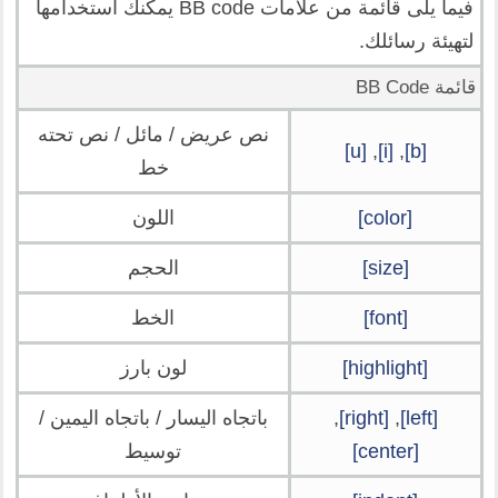
فيما يلى قائمة من علامات BB code يمكنك استخدامها
لتهيئة رسائلك.
قائمة BB Code
نص عريض / مائل / نص تحته
[u]
,
[i]
,
[b]
خط
[color]
اللون
[size]
الحجم
[font]
الخط
[highlight]
لون بارز
[left]
,
[right]
,
باتجاه اليسار / باتجاه اليمين /
[center]
توسيط