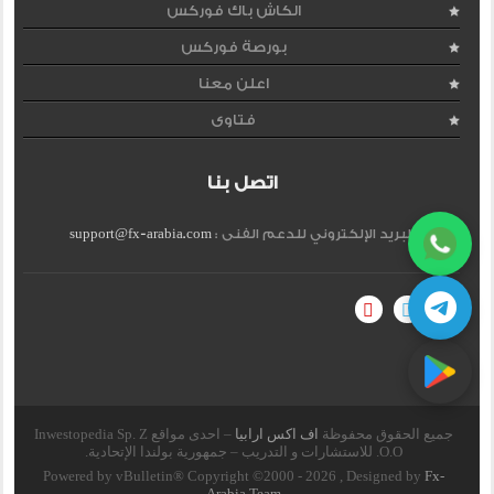
الكاش باك فوركس
بورصة فوركس
اعلن معنا
فتاوى
اتصل بنا
البريد الإلكتروني للدعم الفنى :
support@fx-arabia.com
جميع الحقوق محفوظة
اف اكس ارابيا
– احدى مواقع Inwestopedia Sp. Z
O.O. للاستشارات و التدريب – جمهورية بولندا الإتحادية.
Powered by vBulletin® Copyright ©2000 - 2026 , Designed by
Fx-
Arabia Team