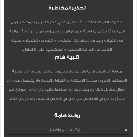
تحذير المخاطرة
التجارة بالعملات الأجنبية تتضمن علي قدر كبير من المخاطر ومن
الممكن ألا تكون مناسبة لجميع المضاربين, إستعمال الرافعة المالية
في التجاره يزيد من إحتمالات الخطورة و التعرض للخساره, عليك
التأكد من قدرتك العلمية و الشخصية على التداول.
تنبيه هام
موقع اف اكس ارابيا هو موقع تعليمي خالص يهدف الي توعية
المستثمر العربي مبادئ الاستثمار و التداول الناجح ولا يتحصل علي اي
اموال مقابل ذلك ولا يقوم بادارة محافظ مالية وان ادارة الموقع غير
مسؤولة عن اي استغلال من قبل اي شخص لاسمها وتحذر من ذلك.
روابط هامة
ارشيف المواضيع