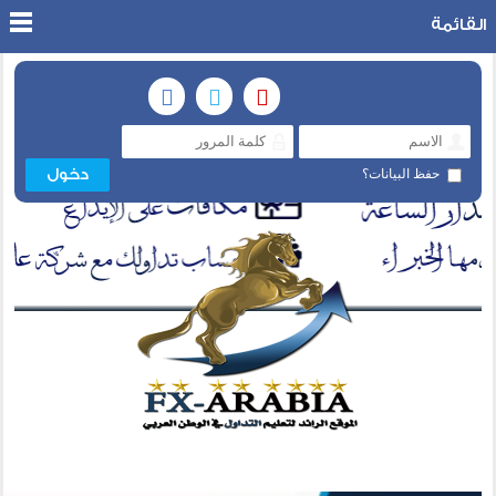
القائمة
حفظ البيانات؟