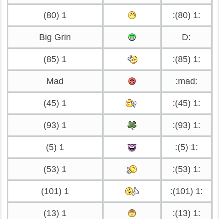
1 (80)
:1 (80):
Big Grin
:D
1 (85)
:1 (85):
Mad
:mad:
1 (45)
:1 (45):
1 (93)
:1 (93):
1 (5)
:1 (5):
1 (53)
:1 (53):
1 (101)
:1 (101):
1 (13)
:1 (13):