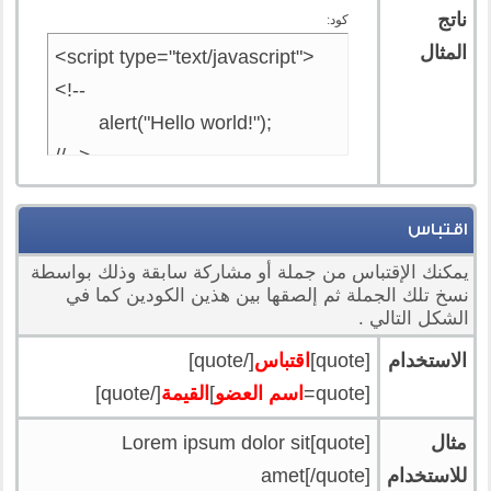
ناتج
كود:
المثال
<script type="text/javascript">

<!--

	alert("Hello world!");

//-->

</script>
اقتباس
يمكنك الإقتباس من جملة أو مشاركة سابقة وذلك بواسطة
نسخ تلك الجملة ثم إلصقها بين هذين الكودين كما في
الشكل التالي .
الاستخدام
[quote]
اقتباس
[/quote]
[quote=
اسم العضو
]
القيمة
[/quote]
مثال
[quote]Lorem ipsum dolor sit
للاستخدام
amet[/quote]