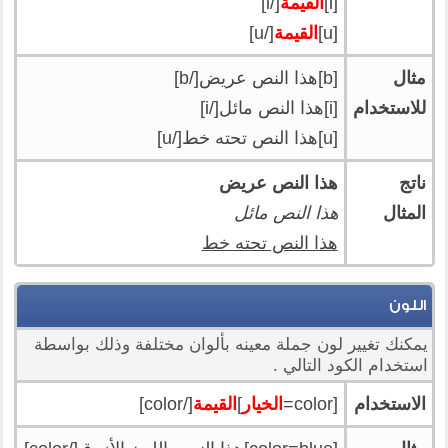
[i]
القيمة
[/i]
[u]
القيمة
[/u]
مثال
[b]هذا النص عريض[/b]
للاستخدام
[i]هذا النص مائل[/i]
[u]هذا النص تحته خط[/u]
ناتج
هذا النص عريض
المثال
هذا النص مائل
هذا النص تحته خط
اللون
يمكنك تغيير لون جملة معينه بألوان مختلفة وذلك بواسطة
استخدام الكود التالي .
الاستخدام
[color=
الخيار
]
القيمة
[/color]