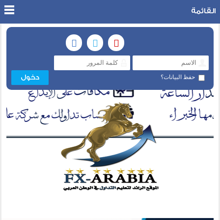
القائمة
حفظ البيانات؟