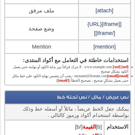
[attach]
ملف مرفق
[[iframe]{URL}
وضع صفحة
[/iframe]]
Mention
[mention]
استخدامات خاطئة في التعامل مع أكواد المنتدى:
[url]
www.example.com
[/url]
- لا تترك فراغآ بين بداية الكود أو نهايته حتى يعمل
الكود بشكل صحيح .
[email]
[email]
myname@domain.com
- يجب أن يتضمن نهاية الكود على خط مائل
حتى يعمل بشكلٍ صحيح ، تصحيح الخطأ (
[/email]
)
نص عريض / مائل / نص تحته خط
يمكنك جعل الخط عريضآ ، مائلاً أو أسفله خط وذلك
بواسطة استخدام أكواد ورموز كالتالي .
الاستخدام
[b]
القيمة
[/b]