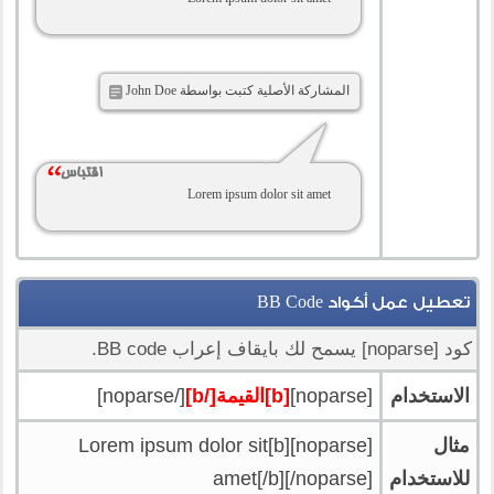
المشاركة الأصلية كتبت بواسطة John Doe
Lorem ipsum dolor sit amet
تعطيل عمل أكواد BB Code
كود [noparse] يسمح لك بايقاف إعراب BB code.
الاستخدام
[noparse]
[b]القيمة[/b]
[/noparse]
مثال
[noparse][b]Lorem ipsum dolor sit
للاستخدام
amet[/b][/noparse]