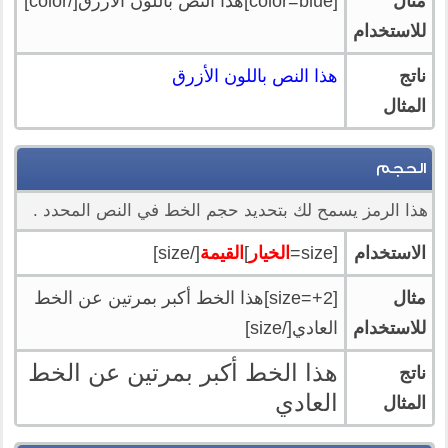
مثال
[color=blue]هذا النص باللون الأزرق[/color]
للاستخدام
ناتج
هذا النص باللون الأزرق
المثال
الحجم
هذا الرمز يسمح لك بتحديد حجم الخط في النص المحدد .
الاستخدام
[size=
الخيار
]
القيمة
[/size]
مثال
[size=+2]هذا الخط أكبر بمرتين عن الخط
للاستخدام
العادي[/size]
هذا الخط أكبر بمرتين عن الخط
ناتج
العادي
المثال