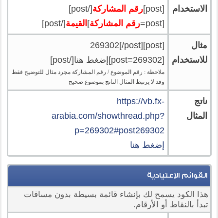
الاستخدام
[post]
رقم المشاركة
[/post]
[post=
رقم المشاركة
]
القيمة
[/post]
مثال
[post]269302[/post]
للاستخدام
[post=269302]إضغط هنا[/post]
ملاحظة : رقم الموضوع / رقم المشاركة مجرد مثال للتوضيح فقط
وقد لا يرتبط المثال الناتج بموضوع صحيح
ناتج
https://vb.fx-
المثال
arabia.com/showthread.php?
p=269302#post269302
إضغط هنا
القوائم الإعتيادية
هذا الكود يسمح لك بإنشاء قائمة بسيطة بدون مسافات
تبدأ بالنقاط أو الأرقام.