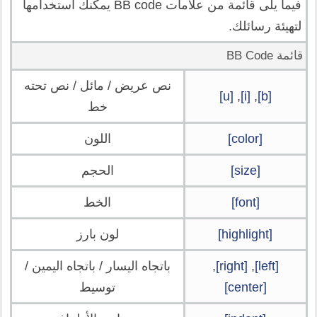
فيما يلى قائمة من علامات BB code يمكنك استخدامها
لتهيئة رسائلك.
قائمة BB Code
نص عريض / مائل / نص تحته
[u]
,
[i]
,
[b]
خط
[color]
اللون
[size]
الحجم
[font]
الخط
[highlight]
لون بارز
[left]
,
[right]
,
باتجاه اليسار / باتجاه اليمين /
[center]
توسيط