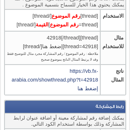
يمكنك يحتوي هذا الخيار للسماح بتسمية الموضوع .
الاستخدام
[thread]
رقم الموضوع
[/thread]
[thread=
رقم الموضوع
]
القيمة
[/thread]
مثال
[thread]42918[/thread]
للاستخدام
[thread=42918]إضغط هنا[/thread]
ملاحظة : رقم الموضوع / رقم المشاركة مجرد مثال للتوضيح فقط
وقد لا يرتبط المثال الناتج بموضوع صحيح
ناتج
https://vb.fx-
المثال
arabia.com/showthread.php?t=42918
إضغط هنا
رابط المشاركة
يمكنك إضافة رقم لمشاركة معينة أو اضافة عنوان لرابط
المشاركة وذلك بواسطة استخدام الكود التالي.