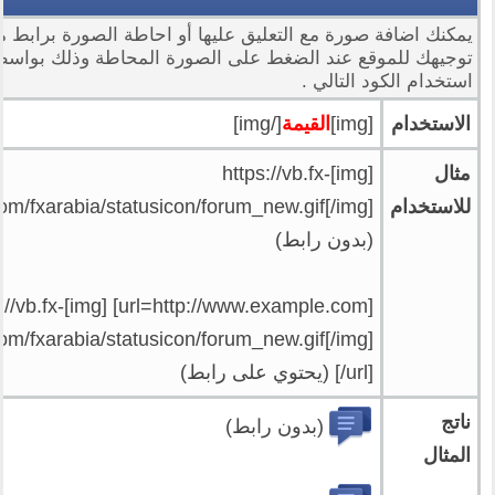
يمكنك اضافة صورة مع التعليق عليها أو احاطة الصورة برابط م
توجيهك للموقع عند الضغط على الصورة المحاطة وذلك بواسط
استخدام الكود التالي .
الاستخدام
[img]
القيمة
[/img]
مثال
[img]https://vb.fx-
للاستخدام
om/fxarabia/statusicon/forum_new.gif[/img]
(بدون رابط)
mple.com] [img]https://vb.fx-
om/fxarabia/statusicon/forum_new.gif[/img]
[/url] (يحتوي على رابط)
ناتج
(بدون رابط)
المثال