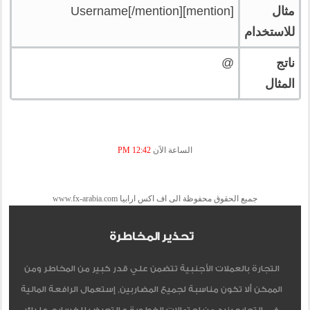
مثال
[mention]Username[/mention]
للاستخدام
ناتج
@
المثال
الساعة الآن
12:42 PM
جميع الحقوق محفوظة الى اف اكس ارابيا www.fx-arabia.com
تحذير المخاطرة
التجارة بالعملات الأجنبية تتضمن علي قدر كبير من المخاطر ومن
الممكن ألا تكون مناسبة لجميع المضاربين, إستعمال الرافعة المالية