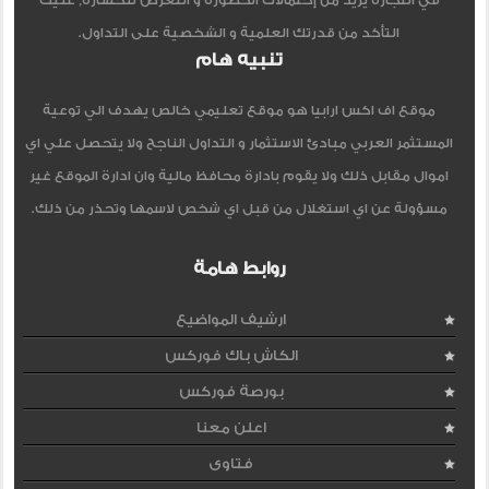
في التجاره يزيد من إحتمالات الخطورة و التعرض للخساره, عليك
التأكد من قدرتك العلمية و الشخصية على التداول.
تنبيه هام
موقع اف اكس ارابيا هو موقع تعليمي خالص يهدف الي توعية
المستثمر العربي مبادئ الاستثمار و التداول الناجح ولا يتحصل علي اي
اموال مقابل ذلك ولا يقوم بادارة محافظ مالية وان ادارة الموقع غير
مسؤولة عن اي استغلال من قبل اي شخص لاسمها وتحذر من ذلك.
روابط هامة
ارشيف المواضيع
الكاش باك فوركس
بورصة فوركس
اعلن معنا
فتاوى