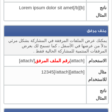
ناتج
[b]Lorem ipsum dolor sit amet[/b]
المثال
ملف مرفق
يمكنك عرض الملفات المرفقة في المشاركة بشكل مرئي
بدلآ من عرضها في الأسفل ، كما تسمح لك بعرض
المرفقات المنتمية للمشاركة الحالية فقط .
الاستخدام
[attach]
رقم الملف المرفق
[/attach]
مثال
[attach]12345[/attach]
للاستخدام
ناتج
المثال