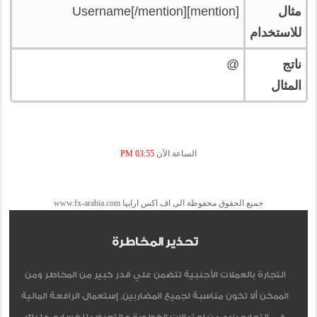
مثال
[mention]Username[/mention]
للاستخدام
ناتج
@
المثال
الساعة الآن
03:55 PM
جميع الحقوق محفوظة الى اف اكس ارابيا www.fx-arabia.com
تحذير المخاطرة
التجارة بالعملات الأجنبية تتضمن علي قدر كبير من المخاطر ومن
الممكن ألا تكون مناسبة لجميع المضاربين, إستعمال الرافعة المالية