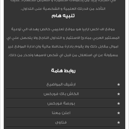
في التجاره يزيد من إحتمالات الخطورة و التعرض للخساره, عليك
التأكد من قدرتك العلمية و الشخصية على التداول.
تنبيه هام
موقع اف اكس ارابيا هو موقع تعليمي خالص يهدف الي توعية
المستثمر العربي مبادئ الاستثمار و التداول الناجح ولا يتحصل علي اي
اموال مقابل ذلك ولا يقوم بادارة محافظ مالية وان ادارة الموقع غير
مسؤولة عن اي استغلال من قبل اي شخص لاسمها وتحذر من ذلك.
روابط هامة
ارشيف المواضيع
الكاش باك فوركس
بورصة فوركس
اعلن معنا
فتاوى