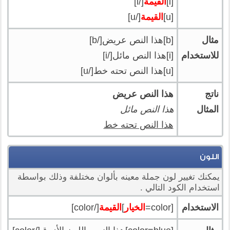
[i]
القيمة
[/i]
[u]
القيمة
[/u]
مثال
[b]هذا النص عريض[/b]
للاستخدام
[i]هذا النص مائل[/i]
[u]هذا النص تحته خط[/u]
ناتج
هذا النص عريض
المثال
هذا النص مائل
هذا النص تحته خط
اللون
يمكنك تغيير لون جملة معينه بألوان مختلفة وذلك بواسطة
استخدام الكود التالي .
الاستخدام
[color=
الخيار
]
القيمة
[/color]