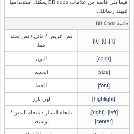
فيما يلى قائمة من علامات BB code يمكنك استخدامها
لتهيئة رسائلك.
قائمة BB Code
نص عريض / مائل / نص تحته
[u]
,
[i]
,
[b]
خط
[color]
اللون
[size]
الحجم
[font]
الخط
[highlight]
لون بارز
[left]
,
[right]
,
باتجاه اليسار / باتجاه اليمين /
[center]
توسيط