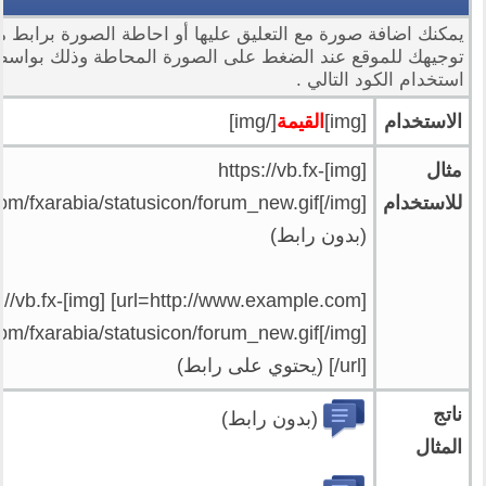
يمكنك اضافة صورة مع التعليق عليها أو احاطة الصورة برابط م
توجيهك للموقع عند الضغط على الصورة المحاطة وذلك بواسط
استخدام الكود التالي .
الاستخدام
[img]
القيمة
[/img]
مثال
[img]https://vb.fx-
للاستخدام
om/fxarabia/statusicon/forum_new.gif[/img]
(بدون رابط)
mple.com] [img]https://vb.fx-
om/fxarabia/statusicon/forum_new.gif[/img]
[/url] (يحتوي على رابط)
ناتج
(بدون رابط)
المثال