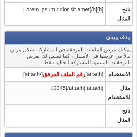
ناتج
[b]Lorem ipsum dolor sit amet[/b]
المثال
ملف مرفق
يمكنك عرض الملفات المرفقة في المشاركة بشكل مرئي
بدلآ من عرضها في الأسفل ، كما تسمح لك بعرض
المرفقات المنتمية للمشاركة الحالية فقط .
الاستخدام
[attach]
رقم الملف المرفق
[/attach]
مثال
[attach]12345[/attach]
للاستخدام
ناتج
المثال