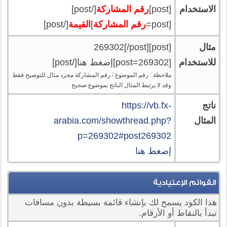
الاستخدام
[post]
رقم المشاركة
[/post]
[post=
رقم المشاركة
]
القيمة
[/post]
مثال
[post]269302[/post]
للاستخدام
[post=269302]إضغط هنا[/post]
ملاحظة : رقم الموضوع / رقم المشاركة مجرد مثال للتوضيح فقط
وقد لا يرتبط المثال الناتج بموضوع صحيح
ناتج
https://vb.fx-
المثال
arabia.com/showthread.php?
p=269302#post269302
إضغط هنا
القوائم الإعتيادية
هذا الكود يسمح لك بإنشاء قائمة بسيطة بدون مسافات
تبدأ بالنقاط أو الأرقام.