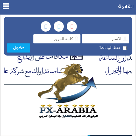
القائمة
حفظ البيانات؟