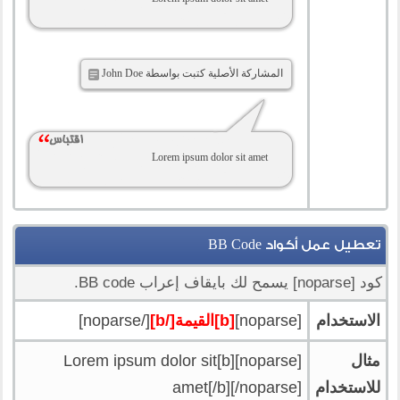
المشاركة الأصلية كتبت بواسطة John Doe
Lorem ipsum dolor sit amet
تعطيل عمل أكواد BB Code
كود [noparse] يسمح لك بايقاف إعراب BB code.
الاستخدام
[noparse]
[b]القيمة[/b]
[/noparse]
مثال
[noparse][b]Lorem ipsum dolor sit
للاستخدام
amet[/b][/noparse]