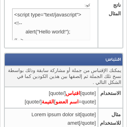
ناتج
كود:
المثال
<script type="text/javascript">

<!--

	alert("Hello world!");

//-->

</script>
اقتباس
يمكنك الإقتباس من جملة أو مشاركة سابقة وذلك بواسطة
نسخ تلك الجملة ثم إلصقها بين هذين الكودين كما في
الشكل التالي .
الاستخدام
[quote]
اقتباس
[/quote]
[quote=
اسم العضو
]
القيمة
[/quote]
مثال
[quote]Lorem ipsum dolor sit
للاستخدام
amet[/quote]