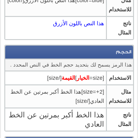
مثال
[color=blue]هذا النص باللون الأزرق[/color]
للاستخدام
ناتج
هذا النص باللون الأزرق
المثال
الحجم
هذا الرمز يسمح لك بتحديد حجم الخط في النص المحدد .
الاستخدام
[size=
الخيار
]
القيمة
[/size]
مثال
[size=+2]هذا الخط أكبر بمرتين عن الخط
للاستخدام
العادي[/size]
هذا الخط أكبر بمرتين عن الخط
ناتج
العادي
المثال