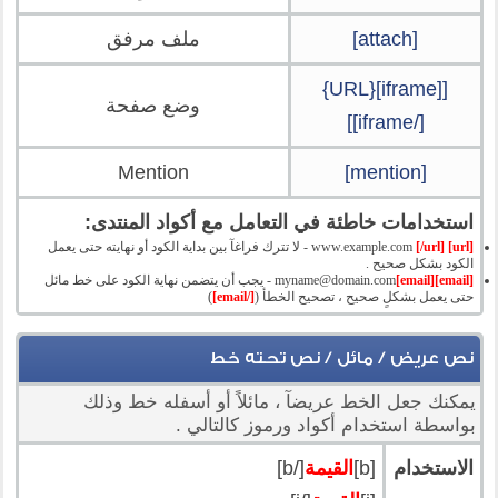
[attach]
ملف مرفق
[[iframe]{URL}
وضع صفحة
[/iframe]]
Mention
[mention]
استخدامات خاطئة في التعامل مع أكواد المنتدى:
[url]
www.example.com
[/url]
- لا تترك فراغآ بين بداية الكود أو نهايته حتى يعمل
الكود بشكل صحيح .
[email]
[email]
myname@domain.com
- يجب أن يتضمن نهاية الكود على خط مائل
حتى يعمل بشكلٍ صحيح ، تصحيح الخطأ (
[/email]
)
نص عريض / مائل / نص تحته خط
يمكنك جعل الخط عريضآ ، مائلاً أو أسفله خط وذلك
بواسطة استخدام أكواد ورموز كالتالي .
الاستخدام
[b]
القيمة
[/b]