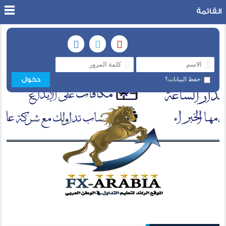
القائمة
حفظ البيانات؟