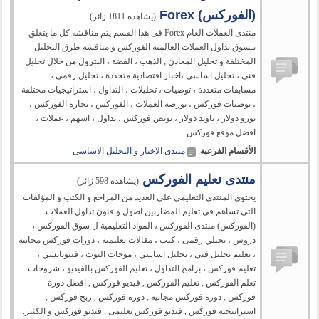
(الفوركس) Forex
(يشاهده 1811 زائر)
منتدى العملات العام Forex فى هذا القسم يتم مناقشه كل ما يتعلق
بـسوق تداول العملات العالمية الفوركس و مناقشة طرق التحليل
المختلفة و تحليل المعادن , الذهب ، الفضة ، البترول من خلال تحليل
فني ، تحليل اساسي ،اخبار اقتصادية متجددة ، تحليل رقمى ،
مسابقات متعددة ، توصيات ، تحليلات ، التداول ، استراتيجيات مختلفة
، توصيات فوركس ، بورصة العملات ، الفوركس ، تجارة الفوركس ،
يورو دولار ، باوند دولار ، بونص فوركس ، تداول ، اسهم ، عملات ،
افضل موقع فوركس
الأقسام الفرعية
:
منتدى الاخبار و التحليل الاساسى
منتدى تعليم الفوركس
(يشاهده 598 زائر)
يحتوى المنتدى التعليمى على العديد من المراجع و الكتب و المؤلفات
التى تساهم فى تعليم المضاربين اصول و فنون تداول العملات
(الفوركس) منتدى الفوركس ، المواد التعليمية ل سوق الفوركس ،
دروس ، تحيلي رقمى ، كتب ، مقالات تعليمية ، دورات فوركس مجانية
، تعليم تحليل فني ، تحليل اساسي ، موجات اليوت ، فيبوناتشي ،
تعليم فوركس ، برامج التداول ، تعليم الفوركس بالفيديو ، شروحات .
تعلم الفوركس , تعليم الفوركس , فيديو فوركس , افضل دورة
فوركس , دورة فوركس مجانية , دورة فوركس , ربح فوركس ,
استراتيجية فوركس , فيديو فوركس تعليمى , فيديو فوركس و الكثير.