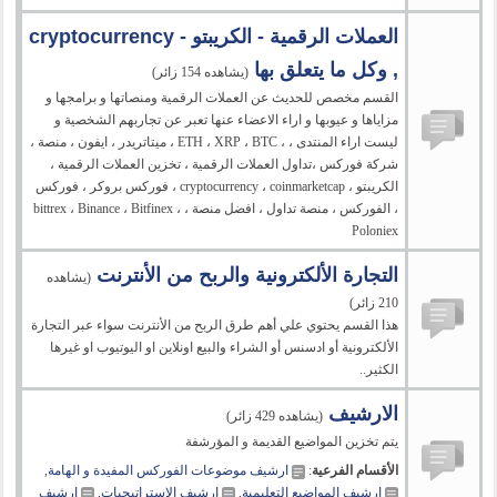
العملات الرقمية - الكريبتو - cryptocurrency
, وكل ما يتعلق بها
(يشاهده 154 زائر)
القسم مخصص للحديث عن العملات الرقمية ومنصاتها و برامجها و
مزاياها و عيوبها و اراء الاعضاء عنها تعبر عن تجاربهم الشخصية و
ليست اراء المنتدى ، ، ETH ، XRP ، BTC ، ميتاتريدر ، ايفون ، منصة ،
شركة فوركس ،تداول العملات الرقمية ، تخزين العملات الرقمية ،
الكريبتو ، cryptocurrency ، coinmarketcap ، فوركس بروكر ، فوركس
، الفوركس ، منصة تداول ، افضل منصة ، bittrex ، Binance ، Bitfinex ،
Poloniex
التجارة الألكترونية والربح من الأنترنت
(يشاهده
210 زائر)
هذا القسم يحتوي علي أهم طرق الربح من الأنترنت سواء عبر التجارة
الألكترونية أو ادسنس أو الشراء والبيع اونلاين او اليوتيوب او غيرها
الكثير..
الارشيف
(يشاهده 429 زائر)
يتم تخزين المواضيع القديمة و المؤرشفة
الأقسام الفرعية
:
ارشيف موضوعات الفوركس المفيدة و الهامة
,
ارشيف المواضيع التعليمية
,
ارشيف الاستراتيجيات
,
ارشيف