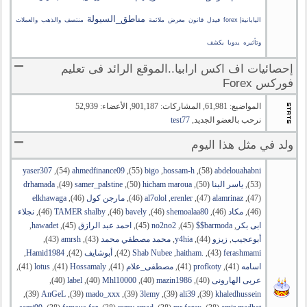
مناطق_السيولة
اليابانية| forex
فيدل
قانون
معرض
ملائمة
منتصف
والذهب
والعملات
وتأثيره
يدويا
يكشف
إحصائيات اف اكس ارابيا..الموقع الرائد فى تعليم
فوركس Forex
المواضيع: 61,981, المشاركات: 901,187, الأعضاء: 52,939
نرحب بالعضو الجديد,
test77
ولد في مثل هذا اليوم
abdelouahabni
‏(58), ‏
hossam-h
, ‏
bigo
‏(55), ‏
ahmedfinance09
‏(54), ‏
yaser307
‏(53), ‏
ياسر البنا
‏(50), ‏
hicham maroua
‏(50), ‏
samer_palstine
‏(49), ‏
drhamada
‏(47), ‏
alamrinaz
‏(47), ‏
erenler
, ‏
al7olol
‏(46), ‏
مارجن كول
‏(46), ‏
elkhawaga
‏(46), ‏
مكاد
‏(46), ‏
shemoalaa80
‏(46), ‏
bavely
‏(46), ‏
TAMER shalby
‏(46), ‏
نجلاء
ابى بكر
, ‏
barmoda$$
‏(45), ‏
no2no2
‏(45), ‏
احمد عبد الرازق
‏(45), ‏
hawadet
,
أبوعجيب
, ‏
زيزو
‏(44), ‏
y4hia
, ‏
محمد مصطفي محمد
‏(43), ‏
amrsh
‏(43),
ferashmami
‏(43), ‏
.haitham
, ‏
Shab Nubee
‏(42), ‏
أبوشايف
‏(42), ‏
Hamid1984
,
اسامه
‏(41), ‏
profkoty
‏(41), ‏
مصطفى_علام
‏(41), ‏
Hossamaly
‏(41), ‏
lotus
‏(41),
عربى الهارونى
‏(40), ‏
mazin1986
‏(40), ‏
Mhl10000
‏(40), ‏
label
‏(40),
khaledhussein
‏(39), ‏
ali39
‏(39), ‏
3lemy
‏(39), ‏
mado_xxx
‏(39), ‏
AnGeL
‏(39),