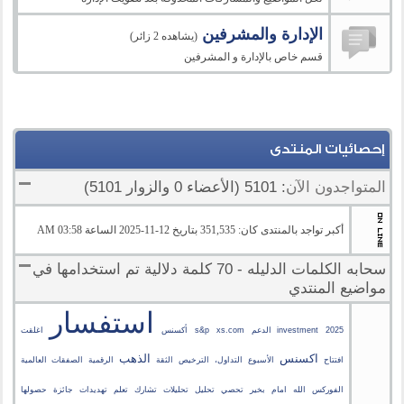
الإدارة والمشرفين
(يشاهده 2 زائر)
قسم خاص بالإدارة و المشرفين
إحصائيات المنتدى
المتواجدون الآن
: 5101 (الأعضاء 0 والزوار 5101)
أكبر تواجد بالمنتدى كان: 351,535 بتاريخ 12-11-2025 الساعة 03:58 AM
سحابه الكلمات الدليله - 70 كلمة دلالية تم استخدامها في
مواضيع المنتدي
استفسار
2025
investment الدعم
xs.com
s&p
أكسنس
اغلقت
اكسنس
الذهب
افتتاح
الأسبوع
التداول،
الترخيص
الثقة
الرقمية
الصفقات
العالمية
الفوركس
الله
امام
بخير
تحصي
تحليل
تحليلات
تشارك
تعلم
تهديدات
جائزة
حصولها