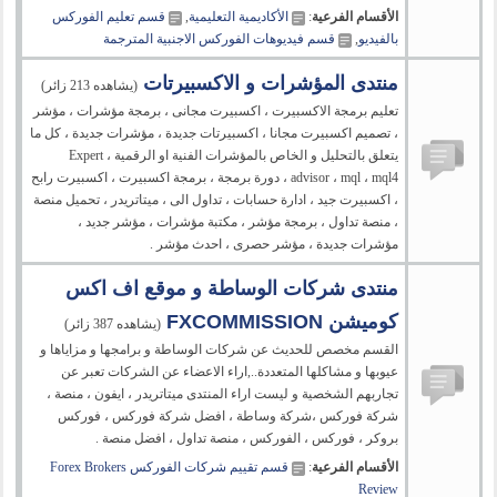
الأقسام الفرعية
:
الأكاديمية التعليمية
,
قسم تعليم الفوركس
بالفيديو
,
قسم فيديوهات الفوركس الاجنبية المترجمة
منتدى المؤشرات و الاكسبيرتات
(يشاهده 213 زائر)
تعليم برمجة الاكسبيرت ، اكسبيرت مجانى ، برمجة مؤشرات ، مؤشر
، تصميم اكسبيرت مجانا ، اكسبيرتات جديدة ، مؤشرات جديدة ، كل ما
يتعلق بالتحليل و الخاص بالمؤشرات الفنية او الرقمية ، Expert
advisor ، mql ، mql4 ، دورة برمجة ، برمجة اكسبيرت ، اكسبيرت رابح
، اكسبيرت جيد ، ادارة حسابات ، تداول الى ، ميتاتريدر ، تحميل منصة
، منصة تداول ، برمجة مؤشر ، مكتبة مؤشرات ، مؤشر جديد ،
مؤشرات جديدة ، مؤشر حصرى ، احدث مؤشر .
منتدى شركات الوساطة و موقع اف اكس
كوميشن FXCOMMISSION
(يشاهده 387 زائر)
القسم مخصص للحديث عن شركات الوساطة و برامجها و مزاياها و
عيوبها و مشاكلها المتعددة..,اراء الاعضاء عن الشركات تعبر عن
تجاربهم الشخصية و ليست اراء المنتدى ميتاتريدر ، ايفون ، منصة ،
شركة فوركس ،شركة وساطة ، افضل شركة فوركس ، فوركس
بروكر ، فوركس ، الفوركس ، منصة تداول ، افضل منصة .
الأقسام الفرعية
:
قسم تقييم شركات الفوركس Forex Brokers
Review