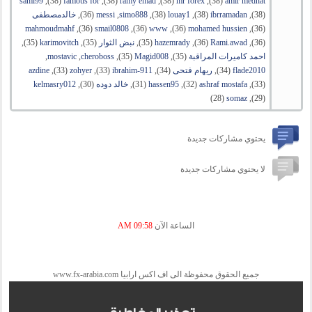
amir medhat
‏(38), ‏
mr forex
‏(38), ‏
ramy emad
‏(38), ‏
famous for
‏(38), ‏
sami99
‏(38), ‏
ibrramadan
‏(38), ‏
louay1
‏(38), ‏
simo888
, ‏
messi
‏(36), ‏
خالدمصطفى
‏(36), ‏
mohamed hussien
‏(36), ‏
www
‏(36), ‏
smail0808
‏(36), ‏
mahmoudmahf
‏(36), ‏
Rami.awad
‏(36), ‏
hazemrady
‏(35), ‏
نبض الثوار
‏(35), ‏
karimovitch
‏(35),
احمد كاميرات المراقبة
‏(35), ‏
Magid008
‏(35), ‏
cheroboss
, ‏
mostavic
,
flade2010
‏(34), ‏
ريهام فتحى
‏(34), ‏
ibrahim-911
‏(33), ‏
zohyer
‏(33), ‏
azdine
‏(33), ‏
ashraf mostafa
‏(32), ‏
hassen95
‏(31), ‏
خالد دوده
‏(30), ‏
kelmasry012
‏(29), ‏
somaz
‏(28)
يحتوي مشاركات جديدة
لا يحتوي مشاركات جديدة
الساعة الآن
09:58 AM
جميع الحقوق محفوظة الى اف اكس ارابيا www.fx-arabia.com