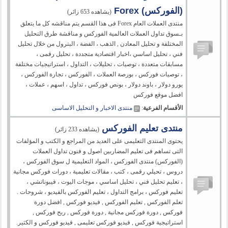
(الفوركس) Forex
(يشاهده 653 زائر)
منتدى العملات العام Forex فى هذا القسم يتم مناقشه كل ما يتعلق
بـسوق تداول العملات العالمية الفوركس و مناقشة طرق التحليل
المختلفة و تحليل المعادن , الذهب ، الفضة ، البترول من خلال تحليل
فني ، تحليل اساسي ،اخبار اقتصادية متجددة ، تحليل رقمى ،
مسابقات متعددة ، توصيات ، تحليلات ، التداول ، استراتيجيات مختلفة
، توصيات فوركس ، بورصة العملات ، الفوركس ، تجارة الفوركس ،
يورو دولار ، باوند دولار ، بونص فوركس ، تداول ، اسهم ، عملات ،
افضل موقع فوركس
الأقسام الفرعية
:
منتدى الاخبار و التحليل الاساسى
منتدى تعليم الفوركس
(يشاهده 233 زائر)
يحتوى المنتدى التعليمى على العديد من المراجع و الكتب و المؤلفات
التى تساهم فى تعليم المضاربين اصول و فنون تداول العملات
(الفوركس) منتدى الفوركس ، المواد التعليمية ل سوق الفوركس ،
دروس ، تحيلي رقمى ، كتب ، مقالات تعليمية ، دورات فوركس مجانية
، تعليم تحليل فني ، تحليل اساسي ، موجات اليوت ، فيبوناتشي ،
تعليم فوركس ، برامج التداول ، تعليم الفوركس بالفيديو ، شروحات .
تعلم الفوركس , تعليم الفوركس , فيديو فوركس , افضل دورة
فوركس , دورة فوركس مجانية , دورة فوركس , ربح فوركس ,
استراتيجية فوركس , فيديو فوركس تعليمى , فيديو فوركس و الكثير.