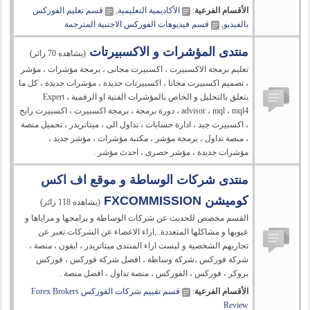
الأقسام الفرعية
:
الأكاديمية التعليمية
,
قسم تعليم الفوركس
بالفيديو
,
قسم فيديوهات الفوركس الاجنبية المترجمة
منتدى المؤشرات و الاكسبيرتات
(يشاهده 70 زائر)
تعليم برمجة الاكسبيرت ، اكسبيرت مجانى ، برمجة مؤشرات ، مؤشر
، تصميم اكسبيرت مجانا ، اكسبيرتات جديدة ، مؤشرات جديدة ، كل ما
يتعلق بالتحليل و الخاص بالمؤشرات الفنية او الرقمية ، Expert
advisor ، mql ، mql4 ، دورة برمجة ، برمجة اكسبيرت ، اكسبيرت رابح
، اكسبيرت جيد ، ادارة حسابات ، تداول الى ، ميتاتريدر ، تحميل منصة
، منصة تداول ، برمجة مؤشر ، مكتبة مؤشرات ، مؤشر جديد ،
مؤشرات جديدة ، مؤشر حصرى ، احدث مؤشر .
منتدى شركات الوساطة و موقع اف اكس
كوميشن FXCOMMISSION
(يشاهده 118 زائر)
القسم مخصص للحديث عن شركات الوساطة و برامجها و مزاياها و
عيوبها و مشاكلها المتعددة..,اراء الاعضاء عن الشركات تعبر عن
تجاربهم الشخصية و ليست اراء المنتدى ميتاتريدر ، ايفون ، منصة ،
شركة فوركس ،شركة وساطة ، افضل شركة فوركس ، فوركس
بروكر ، فوركس ، الفوركس ، منصة تداول ، افضل منصة .
الأقسام الفرعية
:
قسم تقييم شركات الفوركس Forex Brokers
Review