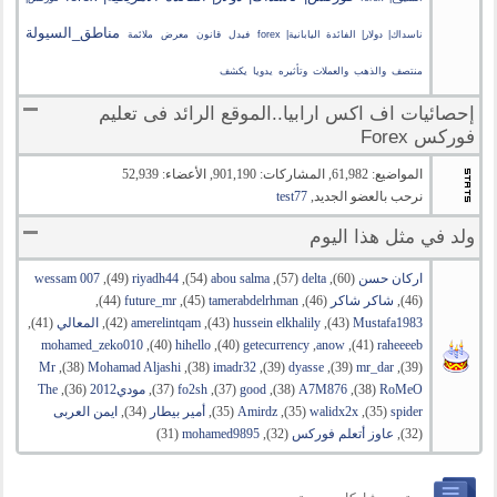
مناطق_السيولة
ناسداك| دولار| الفائدة اليابانية| forex
فيدل
قانون
معرض
ملائمة
منتصف
والذهب
والعملات
وتأثيره
يدويا
يكشف
إحصائيات اف اكس ارابيا..الموقع الرائد فى تعليم
فوركس Forex
المواضيع: 61,982, المشاركات: 901,190, الأعضاء: 52,939
نرحب بالعضو الجديد,
test77
ولد في مثل هذا اليوم
اركان حسن
‏(60), ‏
delta
‏(57), ‏
abou salma
‏(54), ‏
riyadh44
‏(49), ‏
wessam 007
‏(46), ‏
شاكر شاكر
‏(46), ‏
tamerabdelrhman
‏(45), ‏
future_mr
‏(44),
Mustafa1983
‏(43), ‏
hussein elkhalily
‏(43), ‏
amerelintqam
‏(42), ‏
المعالي
‏(41),
raheeeeb
‏(41), ‏
anow
, ‏
getecurrency
‏(40), ‏
hihello
‏(40), ‏
mohamed_zeko010
‏(39), ‏
mr_dar
‏(39), ‏
dyasse
‏(39), ‏
imadr32
‏(38), ‏
Mohamad Aljashi
‏(38), ‏
Mr
RoMeO
‏(38), ‏
A7M876
‏(38), ‏
good
‏(37), ‏
fo2sh
‏(37), ‏
مودي2012
‏(36), ‏
The
spider
‏(35), ‏
walidx2x
‏(35), ‏
Amirdz
‏(35), ‏
أمير بيطار
‏(34), ‏
ايمن العربى
‏(32), ‏
عاوز أتعلم فوركس
‏(32), ‏
mohamed9895
‏(31)