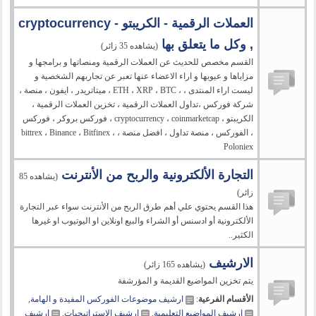
العملات الرقمية - الكريبتو - cryptocurrency
, وكل ما يتعلق بها
(يشاهده 35 زائر)
القسم مخصص للحديث عن العملات الرقمية ومنصاتها و برامجها و
مزاياها و عيوبها و اراء الاعضاء عنها تعبر عن تجاربهم الشخصية و
ليست اراء المنتدى ، ، ETH ، XRP ، BTC ، ميتاتريدر ، ايفون ، منصة ،
شركة فوركس ،تداول العملات الرقمية ، تخزين العملات الرقمية ،
الكريبتو ، cryptocurrency ، coinmarketcap ، فوركس بروكر ، فوركس
، الفوركس ، منصة تداول ، افضل منصة ، bittrex ، Binance ، Bitfinex ،
Poloniex
التجارة الألكترونية والربح من الأنترنت
(يشاهده 85
زائر)
هذا القسم يحتوي علي أهم طرق الربح من الأنترنت سواء عبر التجارة
الألكترونية أو ادسنس أو الشراء والبيع اونلاين او اليوتيوب او غيرها
الكثير..
الارشيف
(يشاهده 165 زائر)
يتم تخزين المواضيع القديمة و المؤرشفة
الأقسام الفرعية
:
ارشيف موضوعات الفوركس المفيدة و الهامة
,
ارشيف المواضيع التعليمية
,
ارشيف الاستراتيجيات
,
ارشيف