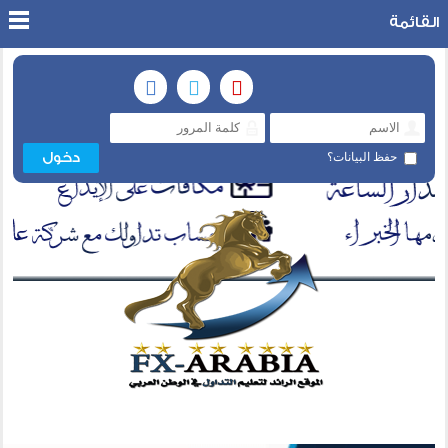
القائمة
حفظ البيانات؟