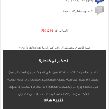
يحتوي مشاركات جديدة
لا يحتوي مشاركات جديدة
الساعة الآن
12:01 PM
جميع الحقوق محفوظة الى اف اكس ارابيا www.fx-arabia.com
تحذير المخاطرة
التجارة بالعملات الأجنبية تتضمن علي قدر كبير من المخاطر ومن
الممكن ألا تكون مناسبة لجميع المضاربين, إستعمال الرافعة المالية
في التجاره يزيد من إحتمالات الخطورة و التعرض للخساره, عليك
التأكد من قدرتك العلمية و الشخصية على التداول.
تنبيه هام