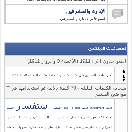
الإدارة والمشرفين
قسم خاص بالإدارة و المشرفين
إحصائيات المنتدى
المتواجدون الآن
: 1911 (الأعضاء 0 والزوار 1911)
أكبر تواجد بالمنتدى كان: 351,535 بتاريخ 12-11-2025 الساعة 03:58 AM
سحابه الكلمات الدليله - 70 كلمة دلالية تم استخدامها في
مواضيع المنتدي
استفسار
2025
investment الدعم
xs.com
s&p
أكسنس
اغلقت
اكسنس
الذهب
افتتاح
الأسبوع
التداول،
الترخيص
الثقة
الرقمية
الصفقات
العالمية
سخونة
الفوركس
الله
امام
بخير
تحصي
تحليلات
تشارك
تعلم
تهديدات
جائزة
حصولها