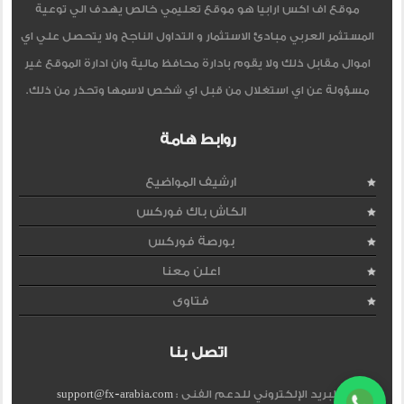
موقع اف اكس ارابيا هو موقع تعليمي خالص يهدف الي توعية
المستثمر العربي مبادئ الاستثمار و التداول الناجح ولا يتحصل علي اي
اموال مقابل ذلك ولا يقوم بادارة محافظ مالية وان ادارة الموقع غير
مسؤولة عن اي استغلال من قبل اي شخص لاسمها وتحذر من ذلك.
روابط هامة
ارشيف المواضيع
الكاش باك فوركس
بورصة فوركس
اعلن معنا
فتاوى
اتصل بنا
البريد الإلكتروني للدعم الفنى :
support@fx-arabia.com